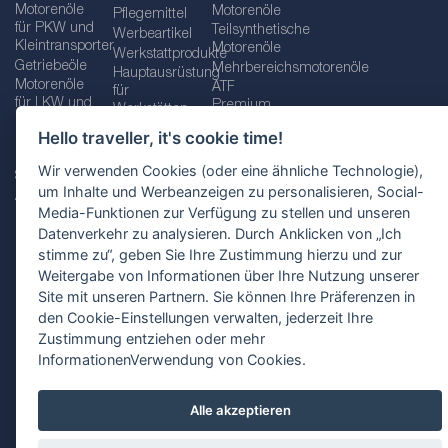
Motorenöle
Motorenöle
Pflegemittel
für PKW und
Teilsynthetische
Werbeartikel
Kleintransporter
Motorenöle
Werkstattprodukte
Getriebeöle
Mehrbereichsmotorenöle
Hauptausrüstung
Motorenöle
ATF
für
für LKW und
Premium
Werkstätten
Busse
quality line
Schraubenschlüssel
Hello traveller, it's cookie time!
Betriebs-
Öle für
und
und
Automatikgetriebe
Schraubenschlüsselsätze
Wir verwenden Cookies (oder eine ähnliche Technologie),
Serviceflüssigkeiten
Getriebeöle
Zusätzliche
um Inhalte und Werbeanzeigen zu personalisieren, Social-
Additive
Werkzeuge
Media-Funktionen zur Verfügung zu stellen und unseren
Fette
für
Datenverkehr zu analysieren. Durch Anklicken von „Ich
Werkstätten
stimme zu“, geben Sie Ihre Zustimmung hierzu und zur
Weitergabe von Informationen über Ihre Nutzung unserer
Site mit unseren Partnern. Sie können Ihre Präferenzen in
den Cookie-Einstellungen verwalten, jederzeit Ihre
Impressum
AGB
Zustimmung entziehen oder mehr
Datenschutzbestimmungen
Standortauswahl
InformationenVerwendung von Cookies.
Alle akzeptieren