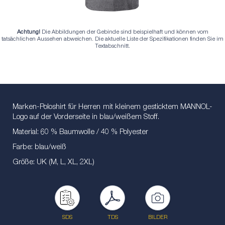
Achtung!
Die Abbildungen der Gebinde sind beispielhaft und können vom
tatsächlichen Aussehen abweichen. Die aktuelle Liste der Spezifikationen finden Sie im
Textabschnitt.
Marken-Poloshirt für Herren mit kleinem gesticktem MANNOL-
Logo auf der Vorderseite in blau/weißem Stoff.
Material: 60 % Baumwolle / 40 % Polyester
Farbe: blau/weiß
Größe: UK (M, L, XL, 2XL)
SDS
TDS
BILDER