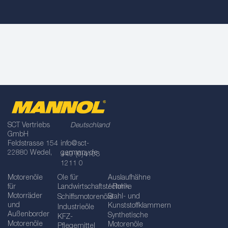
SCT Vertriebs
Deutschland
GmbH
Feldstrasse 154
info@sct-
22880 Wedel,
germany.de
+49 (0)4103
1211 0
Motorenöle
Öle für
Auslaufhähne
für
Landwirtschaftstechnik
/ Rohre
Motorräder
Stahl- und
Schiffsmotorenöle
und
Kunststoffklammern
Industrieöle
Außenborder
Synthetische
KFZ-
Motorenöle
Motorenöle
Pflegemittel