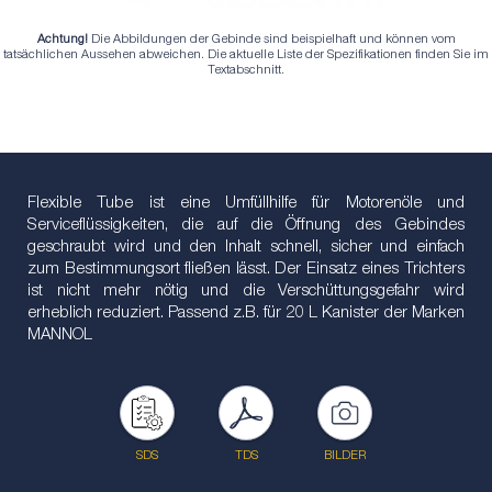
Achtung!
Die Abbildungen der Gebinde sind beispielhaft und können vom
tatsächlichen Aussehen abweichen. Die aktuelle Liste der Spezifikationen finden Sie im
Textabschnitt.
Flexible Tube ist eine Umfüllhilfe für Motorenöle und
Serviceflüssigkeiten, die auf die Öffnung des Gebindes
geschraubt wird und den Inhalt schnell, sicher und einfach
zum Bestimmungsort fließen lässt. Der Einsatz eines Trichters
ist nicht mehr nötig und die Verschüttungsgefahr wird
erheblich reduziert. Passend z.B. für 20 L Kanister der Marken
MANNOL
SDS
TDS
BILDER