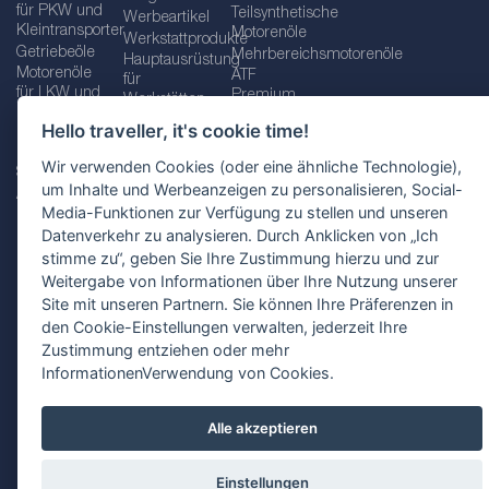
für PKW und
Teilsynthetische
Werbeartikel
Kleintransporter
Motorenöle
Werkstattprodukte
Getriebeöle
Mehrbereichsmotorenöle
Hauptausrüstung
Motorenöle
ATF
für
für LKW und
Premium
Werkstätten
Busse
quality line
Schraubenschlüssel
Hello traveller, it's cookie time!
Betriebs-
Öle für
und
und
Automatikgetriebe
Schraubenschlüsselsätze
Wir verwenden Cookies (oder eine ähnliche Technologie),
Serviceflüssigkeiten
Getriebeöle
Zusätzliche
um Inhalte und Werbeanzeigen zu personalisieren, Social-
Additive
Werkzeuge
Media-Funktionen zur Verfügung zu stellen und unseren
Fette
für
Datenverkehr zu analysieren. Durch Anklicken von „Ich
Werkstätten
stimme zu“, geben Sie Ihre Zustimmung hierzu und zur
Weitergabe von Informationen über Ihre Nutzung unserer
Site mit unseren Partnern. Sie können Ihre Präferenzen in
den Cookie-Einstellungen verwalten, jederzeit Ihre
Impressum
AGB
Zustimmung entziehen oder mehr
Datenschutzbestimmungen
Standortauswahl
InformationenVerwendung von Cookies.
Alle akzeptieren
Einstellungen