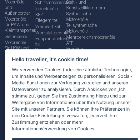
Motorräder
Stahl- und
Schiffsmotorenöle
und
Kunststoffklammern
Industrieöle
Außenborder
Synthetische
KFZ-
Motorenöle
Motorenöle
Pflegemittel
für PKW und
Teilsynthetische
Werbeartikel
Kleintransporter
Motorenöle
Werkstattprodukte
Getriebeöle
Mehrbereichsmotorenöle
Hauptausrüstung
Motorenöle
ATF
für
für LKW und
Premium
Werkstätten
Busse
quality line
Schraubenschlüssel
Hello traveller, it's cookie time!
Betriebs-
Öle für
und
und
Automatikgetriebe
Schraubenschlüsselsätze
Wir verwenden Cookies (oder eine ähnliche Technologie),
Serviceflüssigkeiten
Getriebeöle
Zusätzliche
um Inhalte und Werbeanzeigen zu personalisieren, Social-
Additive
Werkzeuge
Media-Funktionen zur Verfügung zu stellen und unseren
Fette
für
Datenverkehr zu analysieren. Durch Anklicken von „Ich
Werkstätten
stimme zu“, geben Sie Ihre Zustimmung hierzu und zur
Weitergabe von Informationen über Ihre Nutzung unserer
Site mit unseren Partnern. Sie können Ihre Präferenzen in
den Cookie-Einstellungen verwalten, jederzeit Ihre
Impressum
AGB
Zustimmung entziehen oder mehr
Datenschutzbestimmungen
Standortauswahl
InformationenVerwendung von Cookies.