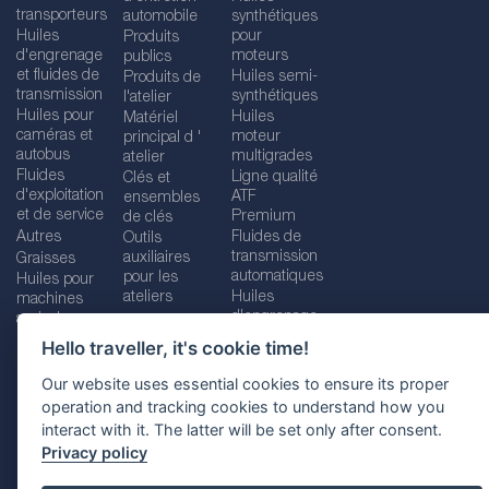
transporteurs
automobile
synthétiques
Huiles
pour
Produits
d'engrenage
moteurs
publics
et fluides de
Huiles semi-
Produits de
transmission
synthétiques
l'atelier
Huiles pour
Huiles
Matériel
caméras et
moteur
principal d '
autobus
multigrades
atelier
Fluides
Ligne qualité
Clés et
d'exploitation
ATF
ensembles
et de service
Premium
de clés
Autres
Fluides de
Outils
transmission
auxiliaires
Graisses
automatiques
pour les
Huiles pour
ateliers
Huiles
machines
d'engrenage
agricoles
Hello traveller, it's cookie time!
Our website uses essential cookies to ensure its proper
operation and tracking cookies to understand how you
Imprint
Legal disclaimer
Privacy policy
interact with it. The latter will be set only after consent.
Cookies policy
Location selector
Privacy policy