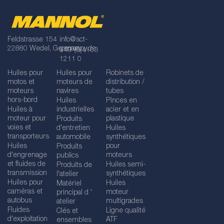
Feldstrasse 154
info@sct-
22880 Wedel, Germany
germany.de
+49 (0)4103
1211 0
Huiles pour
Huiles pour
Robinets de
motos et
moteurs de
distribution /
moteurs
navires
tubes
hors-bord
Huiles
Pinces en
Huiles à
industrielles
acier et en
moteur pour
plastique
Produits
voies et
d'entretien
Huiles
transporteurs
automobile
synthétiques
Huiles
pour
Produits
d'engrenage
moteurs
publics
et fluides de
Huiles semi-
Produits de
transmission
synthétiques
l'atelier
Huiles pour
Huiles
Matériel
caméras et
moteur
principal d '
autobus
multigrades
atelier
Fluides
Ligne qualité
Clés et
d'exploitation
ATF
ensembles