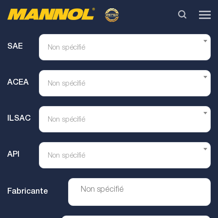
SAE
Non spécifié
ACEA
Non spécifié
ILSAC
Non spécifié
API
Non spécifié
Fabricante