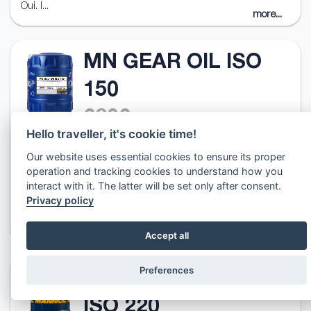
Oui. I...
more...
MN GEAR OIL ISO
150
2802
Hello traveller, it's cookie time!
Huile d'engrenages de réduction des minéraux industriels
Our website uses essential cookies to ensure its proper
destinée à être utilisée dans les transmissions d'engins
operation and tracking cookies to understand how you
d'équipement moderne importés et domestiques
interact with it. The latter will be set only after consent.
nécessitant l'utilisation d'huiles de haute qualité avec des
Privacy policy
propriétés anti-usure et anti-sufflages.Propriétés du produit:-
Oui. I...
more...
Accept all
Preferences
MANNOL GEAR OIL
ISO 220