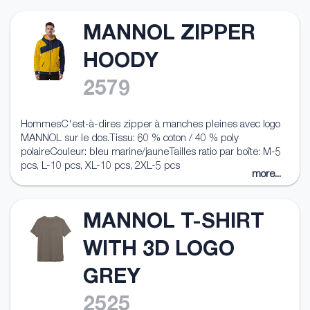
MANNOL ZIPPER
HOODY
2579
HommesC'est-à-dires zipper à manches pleines avec logo
MANNOL sur le dos.Tissu: 60 % coton / 40 % poly
polaireCouleur: bleu marine/jauneTailles ratio par boîte: M-5
pcs, L-10 pcs, XL-10 pcs, 2XL-5 pcs
more...
MANNOL T-SHIRT
WITH 3D LOGO
GREY
2525