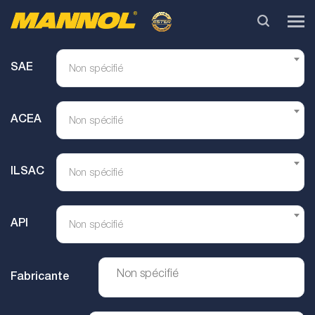
SAE
Non spécifié
ACEA
Non spécifié
ILSAC
Non spécifié
API
Non spécifié
Fabricante