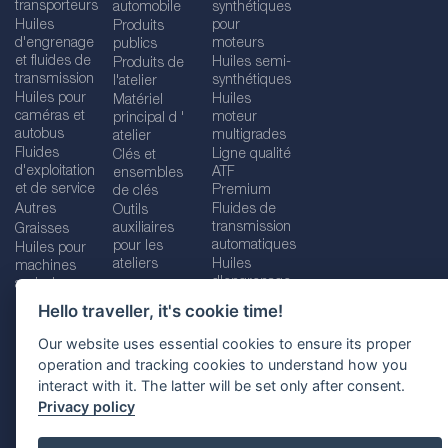
transporteurs
automobile
synthétiques
Huiles
pour
Produits
d'engrenage
moteurs
publics
et fluides de
Huiles semi-
Produits de
transmission
synthétiques
l'atelier
Huiles pour
Huiles
Matériel
caméras et
moteur
principal d '
autobus
multigrades
atelier
Fluides
Ligne qualité
Clés et
d'exploitation
ATF
ensembles
et de service
Premium
de clés
Autres
Fluides de
Outils
transmission
auxiliaires
Graisses
automatiques
pour les
Huiles pour
ateliers
Huiles
machines
d'engrenage
agricoles
Hello traveller, it's cookie time!
Our website uses essential cookies to ensure its proper
operation and tracking cookies to understand how you
Imprint
Legal disclaimer
Privacy policy
interact with it. The latter will be set only after consent.
Cookies policy
Location selector
Privacy policy