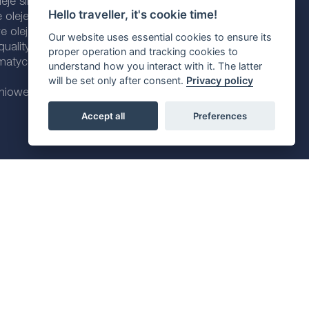
eje silnikowe
Hello traveller, it's cookie time!
 oleje silnikowe
 oleje silnikowe
Our website uses essential cookies to ensure its
ality line
proper operation and tracking cookies to
omatycznych
understand how you interact with it. The latter
will be set only after consent.
Privacy policy
dniowe
Accept all
Preferences
Polityka