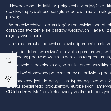
- Nowoczesne dodatki w połączeniu z najwyższej kla
oczekiwaną żywotność sprzętu w porównaniu z analogam
paliwa;
- W przeciwieństwie do analogów ma zwiększoną stabi
ogranicza tworzenie się osadów węglowych i lakieru, za
między wymianami;
- Unikalna formuła zapewnia olejowi odporność na starze
- Posiada dobre właściwości niskotemperaturowe, w 
rozruchową podukładów silnika w niskich temperaturach, 
- Skutecznie zabezpiecza części silnika przed wszelkiego
- Może być stosowany podczas pracy na paliwie o podwy
Przeznaczony jest do wszystkich typów wysokoobciążo
sprzętu specjalnego producentów europejskich, amerykań
CD lub niższy. Może być stosowany w silnikach benzyn