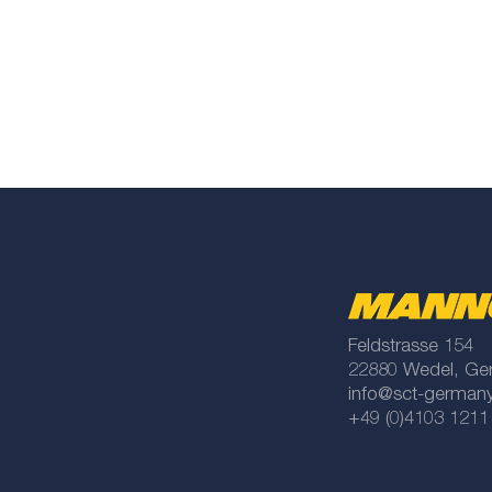
Feldstrasse 154
22880 Wedel, Ge
info@sct-german
+49 (0)4103 1211