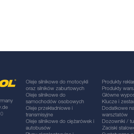
Oleje silnikowe do motocykli
Produkty rek
oraz silników zaburtowych
Produkty war
Oleje silnikowe do
Główne wypos
rmany
samochodów osobowych
Klucze i zesta
y.de
Oleje przekładniowe i
Dodatkowe na
 0
transmisyjne
warsztatów
Oleje silnikowe do ciężarówek i
Dozowniki / t
autobusów
Zaciski stalow