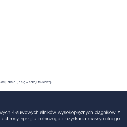
acji znajduje się w sekcji tekstowej.
owych 4-suwowych silników wysokoprężnych ciągników z
 ochrony sprzętu rolniczego i uzyskania maksymalnego