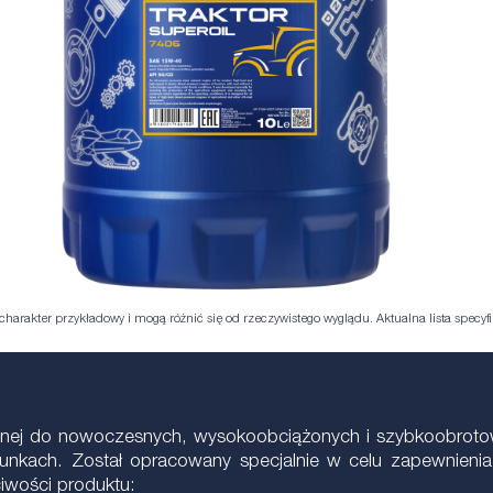
harakter przykładowy i mogą różnić się od rzeczywistego wyglądu. Aktualna lista specyfik
icznej do nowoczesnych, wysokoobciążonych i szybkoobrot
unkach. Został opracowany specjalnie w celu zapewnienia
iwości produktu: