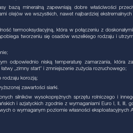
sy bazą mineralną zapewniają dobre właściwości przeciw
i olejów we wszystkich, nawet najbardziej ekstremalnych
lność termooksydacyjną, która w połączeniu z doskonałymi
pobiega tworzeniu się osadów wszelkiego rodzaju i utrzymu
nie;
tym odpowiednio niską temperaturę zamarzania, która z
łatwy „zimny start” i zmniejszenie zużycia rozruchowego;
 rodzaju korozją;
ższonej zawartości siarki.
nych silników wysokoprężnych sprzętu rolniczego i inne
skich i azjatyckich zgodnie z wymaganiami Euro I, II, III
owych o wymaganym poziomie własności eksploatacyjnych A