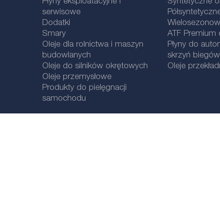
Płyny eksploatacyjne i
Syntetyczne ol
serwisowe
Półsyntetyczne
Dodatki
Wielosezonowe
Smary
ATF Premium qu
Oleje dla rolnictwa i maszyn
Płyny do aut
budowlanych
skrzyń biegów
Oleje do silników okrętowych
Oleje przekła
Oleje przemysłowe
Produkty do pielęgnacji
samochodu
Informacje prawne
Polityka prywatnośc
i
Wybór lokalizacji