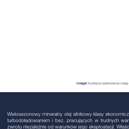
Uwaga!
Ilustracje opakowania mają c
Wielosezonowy mineralny olej silnikowy klasy ekonom
turbodoładowaniem i bez, pracujących w trudnych war
zwrotu niezależnie od warunków jego eksploatacji. Właśc