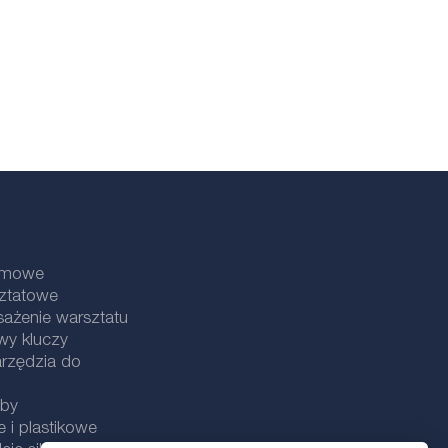
lamowe
sztatowe
ażenie warsztatu
wy kluczy
rzędzia do
uby
e i plastikowe