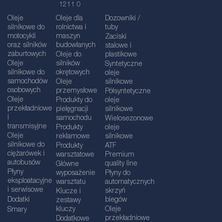
1211 0
Oleje
Oleje dla
Dozowniki /
silnikowe do
rolnictwa i
tuby
motocykli
maszyn
Zaciski
oraz silników
budowlanych
stalowe i
zaburtowych
Oleje do
plastikowe
Oleje
silników
Syntetyczne
silnikowe do
okrętowych
oleje
samochodów
Oleje
silnikowe
osobowych
przemysłowe
Półsyntetyczne
Oleje
Produkty do
oleje
przekładniowe
pielęgnacji
silnikowe
i
samochodu
Wielosezonowe
transmisyjne
Produkty
oleje
Oleje
reklamowe
silnikowe
silnikowe do
Produkty
ATF
ciężarówek i
warsztatowe
Premium
autobusów
quality line
Główne
Płyny
wyposażenie
Płyny do
eksploatacyjne
warsztatu
automatycznych
i serwisowe
skrzyń
Klucze i
Dodatki
biegów
zestawy
kluczy
Oleje
Smary
przekładniowe
Dodatkowe