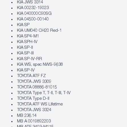
KIA JWS 3314
KIA 00232-19023
KIA 040000C90SG
KIA 04500-00140
KIA SP
KIA UM040 CH20 Red-1
KIA SP4-M1
KIA SPH-IV
KIA SP-II
KIA SP-III
KIA SP-IV-RR
KIA WS, spec NWS-9638
KIA SP-IV
TOYOTA ATF FZ
TOYOTA JWS 3309
TOYOTA 08886-81015
TOYOTA Type T, T-II, T-III, T-IV
TOYOTA Type D-II
TOYOTA ATF WS Lifetime
TOYOTA JWS 3324
MB 236.14
MB A 0019892203