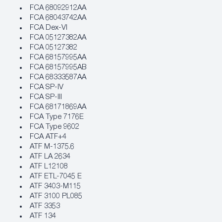
FCA 68092912AA
FCA 68043742AA
FCA Dex-VI
FCA 05127382AA
FCA 05127382
FCA 68157995AA
FCA 68157995AB
FCA 68333587AA
FCA SP-IV
FCA SP-III
FCA 68171869AA
FCA Type 7176E
FCA Type 9602
FCA ATF+4
ATF M-1375.6
ATF LA 2634
ATF L12108
ATF ETL-7045 E
ATF 3403-M115
ATF 3100 PL085
ATF 3353
ATF 134