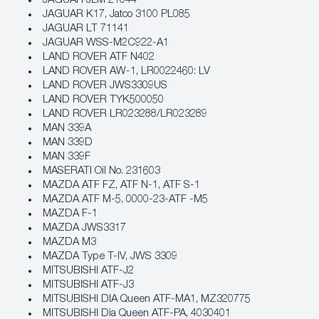
JAGUAR JLM 21044
JAGUAR K17, Jatco 3100 PL085
JAGUAR LT 71141
JAGUAR WSS-M2C922-A1
LAND ROVER ATF N402
LAND ROVER AW-1, LR0022460: LV
LAND ROVER JWS3309US
LAND ROVER TYK500050
LAND ROVER LR023288/LR023289
MAN 339A
MAN 339D
MAN 339F
MASERATI Oil No. 231603
MAZDA ATF FZ, ATF N-1, ATF S-1
MAZDA ATF M-5, 0000-23-ATF -M5
MAZDA F-1
MAZDA JWS3317
MAZDA M3
MAZDA Type T-IV, JWS 3309
MITSUBISHI ATF-J2
MITSUBISHI ATF-J3
MITSUBISHI DIA Queen ATF-MA1, MZ320775
MITSUBISHI Dia Queen ATF-PA, 4030401