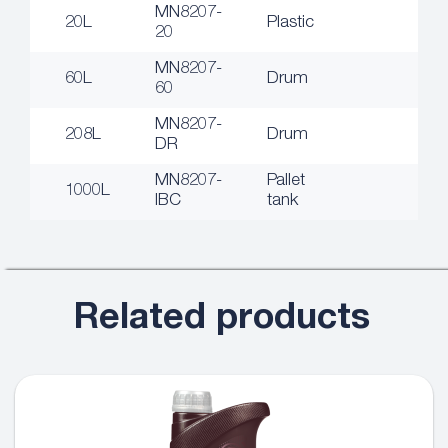
MN8207-
20L
Plastic
20
MN8207-
60L
Drum
60
MN8207-
208L
Drum
DR
MN8207-
Pallet
1000L
IBC
tank
Related products