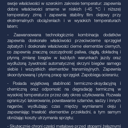
swoje właściwości w szerokim zakresie temperatur: zapewnia
dobre właściwości smarne w niskich (-45 °C i niższe)
temperatury zimą i zapewnia stabilny film olejowy przy
ekstremalnych obciążeniach i w wysokich temperaturach
latem;
- Zaawansowana technologicznie kombinacja dodatków
zapewnia doskonałe właściwości przeciwcierne sprzęgieł
zębatych i doskonałe właściwości cierne elementów ciernych,
co zapewnia znaczną oszczędność paliwa, ciągłą, dokładną i
płynną zmianę biegów w każdych warunkach jazdy oraz
wydłużoną żywotność automatycznej skrzyni biegów samego
siebie i wszystkich elementów transmisyjnych. Zapewnia
skoordynowaną i płynną pracę sprzęgieł. Zapobiega ocieraniu;
- Posiada wyjątkową stabilność termiczno-oksydacyjną i
chemiczną oraz odporność na degradację termiczną w
wysokiej temperaturze przez cały okres użytkowania. Pozwala
ograniczyć lakierowanie, powstawanie szlamów, sadzy i innych
nagarów, wydłużając czas między wymianami oleju i
zapewniając trwałość elementów przekładni, a tym samym
obniżając koszty utrzymania sprzętu;
- Skutecznie chroni części metalowe przed stopami żelaznymi