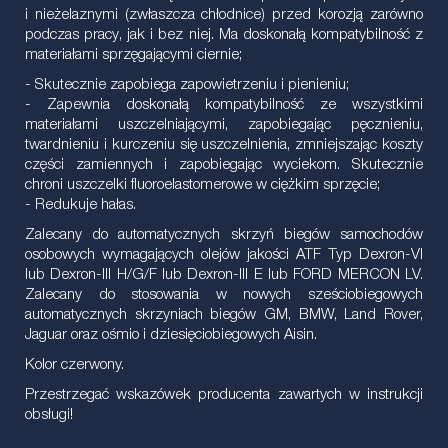
i nieżelaznymi (zwłaszcza chłodnice) przed korozją zarówno
podczas pracy, jak i bez niej. Ma doskonałą kompatybilność z
materiałami sprzęgającymi ciernie;
- Skutecznie zapobiega zapowietrzeniu i pienieniu;
- Zapewnia doskonałą kompatybilność ze wszystkimi
materiałami uszczelniającymi, zapobiegając pęcznieniu,
twardnieniu i kurczeniu się uszczelnienia, zmniejszając koszty
części zamiennych i zapobiegając wyciekom. Skutecznie
chroni uszczelki fluoroelastomerowe w ciężkim sprzęcie;
- Redukuje hałas.
Zalecany do automatycznych skrzyń biegów samochodów
osobowych wymagających olejów jakości ATF Typ Dexron-VI
lub Dexron-III H/G/F lub Dexron-III E lub FORD MERCON LV.
Zalecany do stosowania w nowych sześciobiegowych
automatycznych skrzyniach biegów GM, BMW, Land Rover,
Jaguar oraz ośmio i dziesięciobiegowych Aisin.
Kolor czerwony.
Przestrzegać wskazówek producenta zawartych w instrukcji
obsługi!