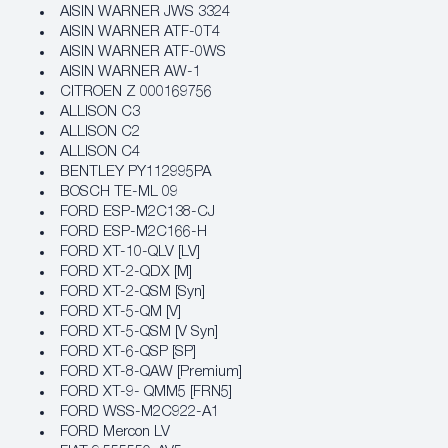
AISIN WARNER JWS 3324
AISIN WARNER ATF-0T4
AISIN WARNER ATF-0WS
AISIN WARNER AW-1
CITROEN Z 000169756
ALLISON C3
ALLISON C2
ALLISON C4
BENTLEY PY112995PA
BOSCH TE-ML 09
FORD ESP-M2C138-CJ
FORD ESP-M2C166-H
FORD XT-10-QLV [LV]
FORD XT-2-QDX [M]
FORD XT-2-QSM [Syn]
FORD XT-5-QM [V]
FORD XT-5-QSM [V Syn]
FORD XT-6-QSP [SP]
FORD XT-8-QAW [Premium]
FORD XT-9- QMM5 [FRN5]
FORD WSS-M2C922-A1
FORD Mercon LV