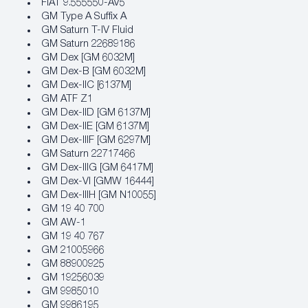
FIAT 9.555550-AV5
GM Type A Suffix A
GM Saturn T-IV Fluid
GM Saturn 22689186
GM Dex [GM 6032M]
GM Dex-B [GM 6032M]
GM Dex-IIC [6137M]
GM ATF Z1
GM Dex-IID [GM 6137M]
GM Dex-IIE [GM 6137M]
GM Dex-IIIF [GM 6297M]
GM Saturn 22717466
GM Dex-IIIG [GM 6417M]
GM Dex-VI [GMW 16444]
GM Dex-IIIH [GM N10055]
GM 19 40 700
GM AW-1
GM 19 40 767
GM 21005966
GM 88900925
GM 19256039
GM 9985010
GM 9986195