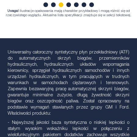
Uwaga!
Ilustracje opakowania mają charakter przykładowy i mogą różnić się od
1
2
3
4
5
6
7
rzeczywistego wyglądu. Aktualna lista specyfikacji znajduje się w sekcji tekstowej.
Uniwersalny całoroczny syntetyczny płyn przekładniowy (ATF)
do automatycznych skrzyń biegów, przemienników
hydraulicznych, hydraulicznych układów wspomagania
kierownicy, sprzęgieł hydraulicznych samochodów i innych
urządzeń hydraulicznych, w tym pracujących w trudnych
warunkach w samochodach ciężarowych i terenowych.
Zapewnia bezawaryjną pracę automatycznej skrzyni biegów,
gwarantuje minimalne zużycie, długą żywotność skrzyni
biegów oraz oszczędność paliwa. Został opracowany na
podstawie wymagań stawianych przez grupy GM i Ford.
Właściwości produktu:
- Najwyższej jakości baza syntetyczna o niskiej lepkości o
stałym wysokim wskaźniku lepkości w połączeniu z
wielofunkcyjnym pakietem dodatków zachowuje wszystkie