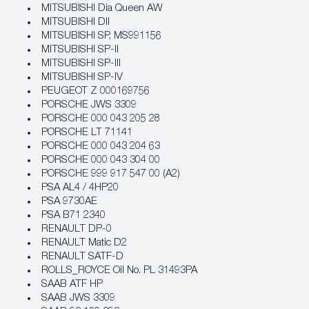
MITSUBISHI Dia Queen AW
MITSUBISHI DII
MITSUBISHI SP, MS991156
MITSUBISHI SP-II
MITSUBISHI SP-III
MITSUBISHI SP-IV
PEUGEOT Z 000169756
PORSCHE JWS 3309
PORSCHE 000 043 205 28
PORSCHE LT 71141
PORSCHE 000 043 204 63
PORSCHE 000 043 304 00
PORSCHE 999 917 547 00 (A2)
PSA AL4 / 4HP20
PSA 9730AE
PSA B71 2340
RENAULT DP-0
RENAULT Matic D2
RENAULT SATF-D
ROLLS_ROYCE Oil No. PL 31493PA
SAAB ATF HP
SAAB JWS 3309