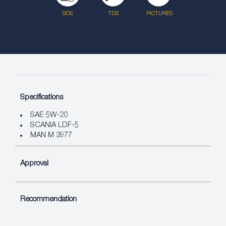
SDS
TDS
PICTURES
Specifications
SAE 5W-20
SCANIA LDF-5
MAN M 3977
Approval
Recommendation