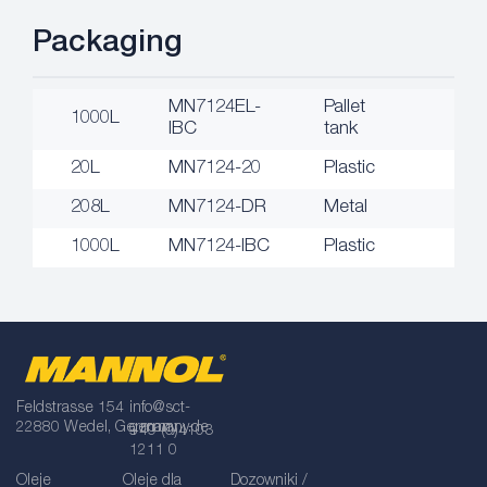
Packaging
MN7124EL-
Pallet
1000L
IBC
tank
20L
MN7124-20
Plastic
208L
MN7124-DR
Metal
1000L
MN7124-IBC
Plastic
Feldstrasse 154
info@sct-
22880 Wedel, Germany
germany.de
+49 (0)4103
1211 0
Oleje
Oleje dla
Dozowniki /