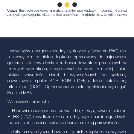
Uwaga!
Ilustracje opakowania mają charakter przykładowy i mogą różnić się od
1
2
3
rzeczywistego wyglądu. Aktualna lista specyfikacji znajduje się w sekcji tekstowej.
Innowacyjny energooszczędny syntetyczny (zawiera PAO) olej
silnikowy o ultra niskiej lepkości opracowany do najnowszej
generacji silników diesla z turbodoładowaniem pracujących w
trudnych warunkach, napędzanych paliwami o niskiej i ultra
niskiej zawartości siarki i wyposażonych w systemy
oczyszczania spalin: SCR, EGR i DPF, a także katalizatory
utleniające (DOC). Opracowane w celu spełnienia wymagań
Scania i MAN.
Właściwości produktu:
- Poprawia oszczędność paliwa dzięki wyjątkowo niskiemu
HTHS (~2,7) i wydłuża okres między wymianami oleju dzięki
lepszej stabilności na ścinanie i bardzo niskiej parowalności;
- Unikalna syntetyczna baza o ultra niskiej lepkości najwyższej