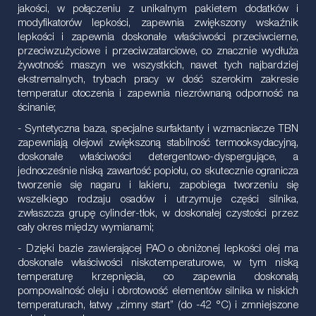
jakości, w połączeniu z unikalnym pakietem dodatków i
modyfikatorów lepkości, zapewnia zwiększony wskaźnik
lepkości i zapewnia doskonałe właściwości przeciwcierne,
przeciwzużyciowe i przeciwzatarciowe, co znacznie wydłuża
żywotność maszyn we wszystkich, nawet tych najbardziej
ekstremalnych, trybach pracy w dość szerokim zakresie
temperatur otoczenia i zapewnia niezrównaną odporność na
ścinanie;
- Syntetyczna baza, specjalne surfaktanty i wzmacniacze TBN
zapewniają olejowi zwiększoną stabilność termooksydacyjną,
doskonałe właściwości detergentowo-dyspergujące, a
jednocześnie niską zawartość popiołu, co skutecznie ogranicza
tworzenie się nagaru i lakieru, zapobiega tworzeniu się
wszelkiego rodzaju osadów i utrzymuje części silnika,
zwłaszcza grupę cylinder-tłok, w doskonałej czystości przez
cały okres między wymianami;
- Dzięki bazie zawierającej PAO o obniżonej lepkości olej ma
doskonałe właściwości niskotemperaturowe, w tym niską
temperaturę krzepnięcia, co zapewnia doskonałą
pompowalność oleju i obrotowość elementów silnika w niskich
temperaturach, łatwy „zimny start” (do -42 °C) i zmniejszone