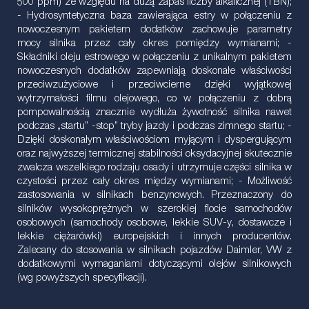
500 ppm) ze względu na dużą zapas liczby alkalicznej (TBN);
- Hydrosyntetyczna baza zawierająca estry w połączeniu z
nowoczesnym pakietem dodatków zachowuje parametry
mocy silnika przez cały okres pomiędzy wymianami; -
Składniki oleju estrowego w połączeniu z unikalnym pakietem
nowoczesnych dodatków zapewniają doskonałe właściwości
przeciwzużyciowe i przeciwcierne dzięki wyjątkowej
wytrzymałości filmu olejowego, co w połączeniu z dobrą
pompowalnością znacznie wydłuża żywotność silnika nawet
podczas „startu” -stop” tryby jazdy i podczas zimnego startu; -
Dzięki doskonałym właściwościom myjącym i dyspergującym
oraz najwyższej termicznej stabilności oksydacyjnej skutecznie
zwalcza wszelkiego rodzaju osady i utrzymuje części silnika w
czystości przez cały okres między wymianami; - Możliwość
zastosowania w silnikach benzynowych. Przeznaczony do
silników wysokoprężnych w szerokiej flocie samochodów
osobowych (samochody osobowe, lekkie SUV-y, dostawcze i
lekkie ciężarówki) europejskich i innych producentów.
Zalecany do stosowania w silnikach pojazdów Daimler, VW z
dodatkowymi wymaganiami dotyczącymi olejów silnikowych
(wg powyższych specyfikacji).