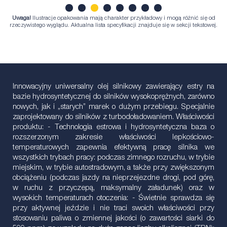
Uwaga!
Ilustracje opakowania mają charakter przykładowy i mogą różnić się od
1
2
3
4
5
6
7
8
rzeczywistego wyglądu. Aktualna lista specyfikacji znajduje się w sekcji tekstowej.
Innowacyjny uniwersalny olej silnikowy zawierający estry na
bazie hydrosyntetycznej do silników wysokoprężnych, zarówno
nowych, jak i „starych” marek o dużym przebiegu. Specjalnie
zaprojektowany do silników z turbodoładowaniem. Właściwości
produktu: - Technologia estrowa i hydrosyntetyczna baza o
rozszerzonym zakresie właściwości lepkościowo-
temperaturowych zapewnia efektywną pracę silnika we
wszystkich trybach pracy: podczas zimnego rozruchu, w trybie
miejskim, w trybie autostradowym, a także przy zwiększonym
obciążeniu (podczas jazdy na nieprzejezdne drogi, pod górę,
w ruchu z przyczepą, maksymalny załadunek) oraz w
wysokich temperaturach otoczenia: - Świetnie sprawdza się
przy aktywnej jeździe i nie traci swoich właściwości przy
stosowaniu paliwa o zmiennej jakości (o zawartości siarki do