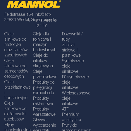
Feldstrasse 154
info@sct-
22880 Wedel, Germany
germany.de
+49 (0)4103
1211 0
Oleje
Oleje dla
Dozowniki /
silnikowe do
rolnictwa i
tuby
motocykli
maszyn
Zaciski
oraz silników
budowlanych
stalowe i
zaburtowych
Oleje do
plastikowe
Oleje
silników
Syntetyczne
silnikowe do
okrętowych
oleje
samochodów
Oleje
silnikowe
osobowych
przemysłowe
Półsyntetyczne
Oleje
Produkty do
oleje
przekładniowe
pielęgnacji
silnikowe
i
samochodu
Wielosezonowe
transmisyjne
Produkty
oleje
Oleje
reklamowe
silnikowe
silnikowe do
Produkty
ATF
ciężarówek i
warsztatowe
Premium
autobusów
quality line
Główne
Płyny
wyposażenie
Płyny do
eksploatacyjne
warsztatu
automatycznych