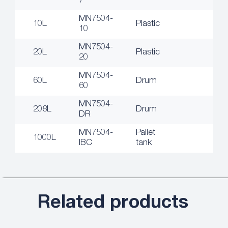
7
MN7504-
10L
Plastic
10
MN7504-
20L
Plastic
20
MN7504-
60L
Drum
60
MN7504-
208L
Drum
DR
MN7504-
Pallet
1000L
IBC
tank
Related products