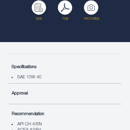
SDS
TDS
PICTURES
Specifications
SAE 10W-40
Approval
Recommendation
API CH-4/SN