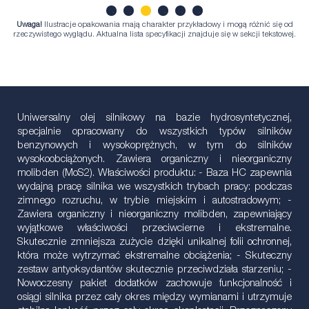
Uwaga!
Ilustracje opakowania mają charakter przykładowy i mogą różnić się od
1
2
3
4
5
6
rzeczywistego wyglądu. Aktualna lista specyfikacji znajduje się w sekcji tekstowej.
Uniwersalny olej silnikowy na bazie hydrosyntetycznej,
specjalnie opracowany do wszystkich typów silników
benzynowych i wysokoprężnych, w tym do silników
wysokoobciążonych. Zawiera organiczny i nieorganiczny
molibden (MoS2). Właściwości produktu: - Baza HC zapewnia
wydajną pracę silnika we wszystkich trybach pracy: podczas
zimnego rozruchu, w trybie miejskim i autostradowym; -
Zawiera organiczny i nieorganiczny molibden, zapewniający
wyjątkowe właściwości przeciwcierne i ekstremalne.
Skutecznie zmniejsza zużycie dzięki unikalnej folii ochronnej,
która może wytrzymać ekstremalne obciążenia; - Skuteczny
zestaw antyoksydantów skutecznie przeciwdziała starzeniu; -
Nowoczesny pakiet dodatków zachowuje funkcjonalność i
osiągi silnika przez cały okres między wymianami i utrzymuje