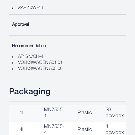
SAE 10W-40
Approval
Recommendation
API SN/CH-4
VOLKSWAGEN 501 01
VOLKSWAGEN 505 00
Packaging
MN7505-
20
1L
Plastic
1
pcs/box
MN7505-
4
4L
Plastic
4
pcs/box