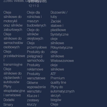
22880 Wedel, Germany
germany.de
+49 (0)4103
1211 0
Oleje
Oleje dla
Dozowniki /
silnikowe do
rolnictwa i
tuby
motocykli
maszyn
Zaciski
oraz silników
budowlanych
stalowe i
zaburtowych
Oleje do
plastikowe
Oleje
silników
Syntetyczne
silnikowe do
okrętowych
oleje
samochodów
Oleje
silnikowe
osobowych
przemysłowe
Półsyntetyczne
Oleje
Produkty do
oleje
przekładniowe
pielęgnacji
silnikowe
i
samochodu
Wielosezonowe
transmisyjne
Produkty
oleje
Oleje
reklamowe
silnikowe
silnikowe do
Produkty
ATF
ciężarówek i
warsztatowe
Premium
autobusów
quality line
Główne
Płyny
wyposażenie
Płyny do
eksploatacyjne
warsztatu
automatycznych
i serwisowe
skrzyń
Klucze i
Dodatki
biegów
zestawy
kluczy
Oleje
Smary