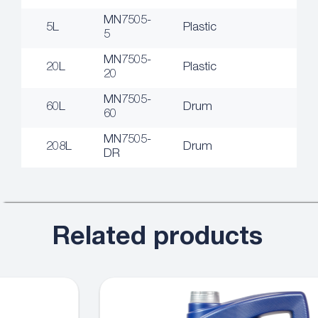
MN7505-
5L
Plastic
5
MN7505-
20L
Plastic
20
MN7505-
60L
Drum
60
MN7505-
208L
Drum
DR
Related products