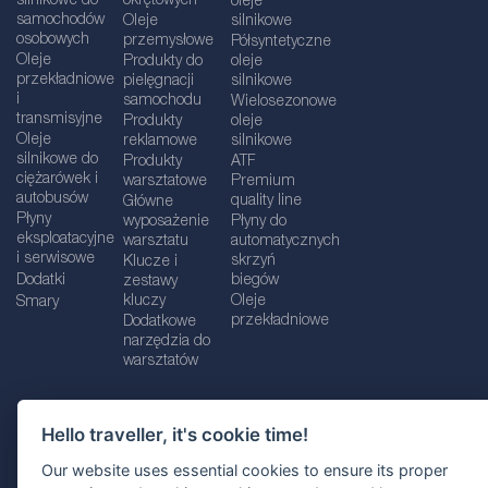
silnikowe do
okrętowych
oleje
samochodów
Oleje
silnikowe
osobowych
przemysłowe
Półsyntetyczne
Oleje
Produkty do
oleje
przekładniowe
pielęgnacji
silnikowe
i
samochodu
Wielosezonowe
transmisyjne
Produkty
oleje
Oleje
reklamowe
silnikowe
silnikowe do
Produkty
ATF
ciężarówek i
warsztatowe
Premium
autobusów
quality line
Główne
Płyny
wyposażenie
Płyny do
eksploatacyjne
warsztatu
automatycznych
i serwisowe
skrzyń
Klucze i
Dodatki
biegów
zestawy
kluczy
Oleje
Smary
przekładniowe
Dodatkowe
narzędzia do
warsztatów
Hello traveller, it's cookie time!
Dane firmy
Informacje prawne
Our website uses essential cookies to ensure its proper