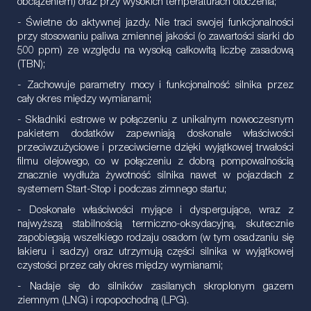
obciążeniem) oraz przy wysokich temperaturach otoczenia;
- Świetne do aktywnej jazdy. Nie traci swojej funkcjonalności
przy stosowaniu paliwa zmiennej jakości (o zawartości siarki do
500 ppm) ze względu na wysoką całkowitą liczbę zasadową
(TBN);
- Zachowuje parametry mocy i funkcjonalność silnika przez
cały okres między wymianami;
- Składniki estrowe w połączeniu z unikalnym nowoczesnym
pakietem dodatków zapewniają doskonałe właściwości
przeciwzużyciowe i przeciwcierne dzięki wyjątkowej trwałości
filmu olejowego, co w połączeniu z dobrą pompowalnością
znacznie wydłuża żywotność silnika nawet w pojazdach z
systemem Start-Stop i podczas zimnego startu;
- Doskonałe właściwości myjące i dyspergujące, wraz z
najwyższą stabilnością termiczno-oksydacyjną, skutecznie
zapobiegają wszelkiego rodzaju osadom (w tym osadzaniu się
lakieru i sadzy) oraz utrzymują części silnika w wyjątkowej
czystości przez cały okres między wymianami;
- Nadaje się do silników zasilanych skroplonym gazem
ziemnym (LNG) i ropopochodną (LPG).