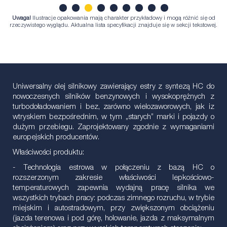
Uwaga!
Ilustracje opakowania mają charakter przykładowy i mogą różnić się od
1
2
3
4
5
6
7
8
9
rzeczywistego wyglądu. Aktualna lista specyfikacji znajduje się w sekcji tekstowej.
Uniwersalny olej silnikowy zawierający estry z syntezą HC do
nowoczesnych silników benzynowych i wysokoprężnych z
turbodoładowaniem i bez, zarówno wielozaworowych, jak iz
wtryskiem bezpośrednim, w tym „starych” marki i pojazdy o
dużym przebiegu. Zaprojektowany zgodnie z wymaganiami
europejskich producentów.
Właściwości produktu:
- Technologia estrowa w połączeniu z bazą HC o
rozszerzonym zakresie właściwości lepkościowo-
temperaturowych zapewnia wydajną pracę silnika we
wszystkich trybach pracy: podczas zimnego rozruchu, w trybie
miejskim i autostradowym, przy zwiększonym obciążeniu
(jazda terenowa i pod górę, holowanie, jazda z maksymalnym