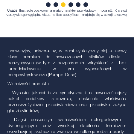
Uwaga!
Ilustracje opakowania mają charakter przykładowy i mogą różnić się od
1
2
3
4
5
6
rzeczywistego wyglądu. Aktualna lista specyfikacji znajduje się w sekcji tekstowej.
Innowacyjny, uniwersalny, w pełni syntetyczny olej silnikowy
klasy premium do nowoczesnych silników diesla i
benzynowych (w tym z bezpośrednim wtryskiem) z i bez
turbodoładowania, w tym wyposażonych w
pompowtryskiwacze (Pumpe-Düse).
Właściwości produktu:
- Wysokiej jakości baza syntetyczna i najnowocześniejszy
pakiet dodatków zapewniają doskonałe właściwości
przeciwzużyciowe, przeciwtarciowe oraz przeciwko zużycia
gładzi cylindrów;
- Dzięki doskonałym właściwościom detergentowym i
dyspergującym oraz wysokiej stabilności termiczno-
oksydacyjnej, skutecznie zwalcza wszelkiego rodzaju osady i