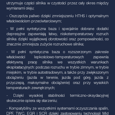
utrzymuje części silnika w czystości przez cały okres między
wymianami oleju;
- Oszczędza paliwo dzięki zmniejszeniu HTHS i optymalnym
właściwościom przeciwtarciowym;
- W pełni syntetyczna baza i specjalnie dobrane dodatki
depresyjne zapewniają łatwy, niskotemperaturowy rozruch
silnika dzięki wyjątkowej obrotowości oraz pompowalności, co
znacznie zmniejsza zużycie rozruchowe silnika;
- W pełni syntetyczna baza o rozszerzonym zakresie
właściwości lepkościowo-temperaturowych zapewnia
efektywną pracę silnika we wszystkich warunkach
eksploatacyjnych: podczas rozruchu w trybie zimnym, w trybie
miejskim, w trybie autostradowym, a także przy zwiększonym
obciążeniu (jazda w terenie, jazda pod górę, jazda z
przyczepą, maksymalne obciążenie) oraz przy wysokich
temperaturach zewnętrznych;
- Dzięki wysokiej stabilności termiczno-oksydacyjnej
skutecznie opiera się starzeniu;
- Kompatybilny ze wszystkimi systemami oczyszczania spalin,
DPF, TWC, EGR i SCR dzięki zastosowaniu technologii Mid