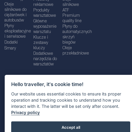
Oleje
reklamowe
silnikowe
silnikowe do
Produkty
ATF
ciężarówek i
warsztatowe
Premium
autobusów
quality line
Główne
Płyny
wyposażenie
Płyny do
eksploatacyjne
warsztatu
automatycznych
i serwisowe
skrzyń
Klucze i
Dodatki
biegów
zestawy
kluczy
Oleje
Smary
przekładniowe
Dodatkowe
narzędzia do
warsztatów
Hello traveller, it's cookie time!
Dane firmy
Informacje prawne
Our website uses essential cookies to ensure its proper
Polityka prywatnośc
i
Polityka Cookie
operation and tracking cookies to understand how you
interact with it. The latter will be set only after consent.
Wybór lokalizacji
Privacy policy
Accept all