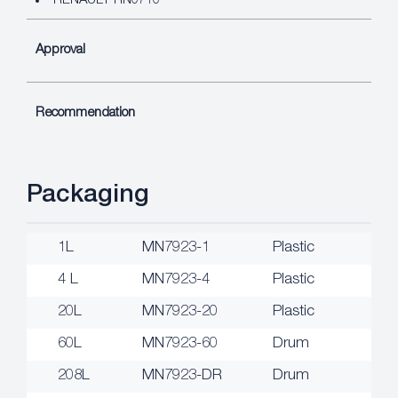
RENAULT RN0710
Approval
Recommendation
Packaging
1L
MN7923-1
Plastic
4 L
MN7923-4
Plastic
20L
MN7923-20
Plastic
60L
MN7923-60
Drum
208L
MN7923-DR
Drum