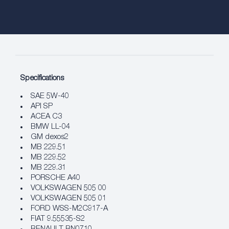
Specifications
SAE 5W-40
API SP
ACEA C3
BMW LL-04
GM dexos2
MB 229.51
MB 229.52
MB 229.31
PORSCHE A40
VOLKSWAGEN 505 00
VOLKSWAGEN 505 01
FORD WSS-M2C917-A
FIAT 9.55535-S2