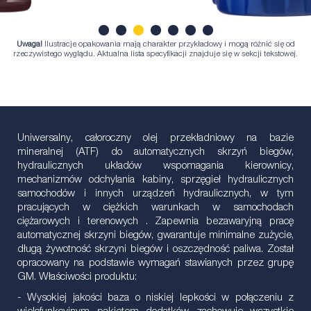
Uwaga!
Ilustracje opakowania mają charakter przykładowy i mogą różnić się od
1
2
3
4
5
6
7
rzeczywistego wyglądu. Aktualna lista specyfikacji znajduje się w sekcji tekstowej.
Uniwersalny, całoroczny olej przekładniowy na bazie
mineralnej (ATF) do automatycznych skrzyń biegów,
hydraulicznych układów wspomagania kierownicy,
mechanizmów odchylania kabiny, sprzęgieł hydraulicznych
samochodów i innych urządzeń hydraulicznych, w tym
pracujących w ciężkich warunkach w samochodach
ciężarowych i terenowych . Zapewnia bezawaryjną pracę
automatycznej skrzyni biegów, gwarantuje minimalne zużycie,
długą żywotność skrzyni biegów i oszczędność paliwa. Został
opracowany na podstawie wymagań stawianych przez grupę
GM. Właściwości produktu:
- Wysokiej jakości baza o niskiej lepkości w połączeniu z