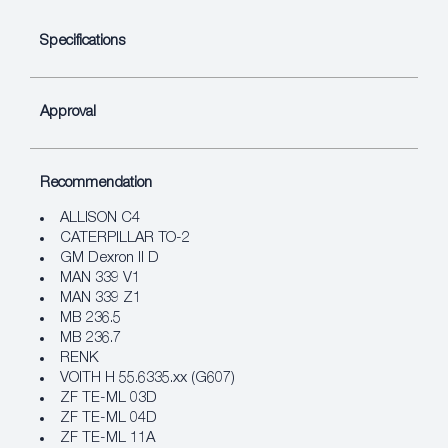
Specifications
Approval
Recommendation
ALLISON C4
CATERPILLAR TO-2
GM Dexron II D
MAN 339 V1
MAN 339 Z1
MB 236.5
MB 236.7
RENK
VOITH H 55.6335.xx (G607)
ZF TE-ML 03D
ZF TE-ML 04D
ZF TE-ML 11A