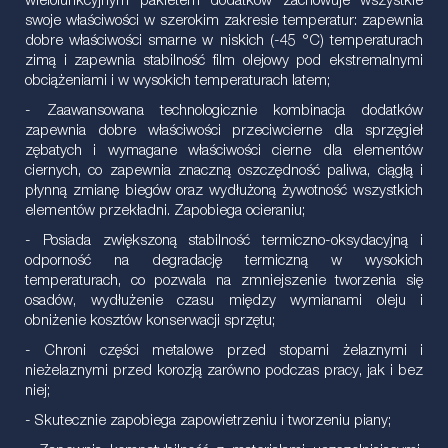
wielofunkcyjnym pakietem dodatków zachowuje wszystkie
swoje właściwości w szerokim zakresie temperatur: zapewnia
dobre właściwości smarne w niskich (-45 °C) temperaturach
zimą i zapewnia stabilność film olejowy pod ekstremalnymi
obciążeniami i w wysokich temperaturach latem;
- Zaawansowana technologicznie kombinacja dodatków
zapewnia dobre właściwości przeciwcierne dla sprzęgieł
zębatych i wymagane właściwości cierne dla elementów
ciernych, co zapewnia znaczną oszczędność paliwa, ciągłą i
płynną zmianę biegów oraz wydłużoną żywotność wszystkich
elementów przekładni. Zapobiega ocieraniu;
- Posiada zwiększoną stabilność termiczno-oksydacyjną i
odporność na degradację termiczną w wysokich
temperaturach, co pozwala na zmniejszenie tworzenia się
osadów, wydłużenie czasu między wymianami oleju i
obniżenie kosztów konserwacji sprzętu;
- Chroni części metalowe przed stopami żelaznymi i
nieżelaznymi przed korozją zarówno podczas pracy, jak i bez
niej;
- Skutecznie zapobiega zapowietrzeniu i tworzeniu piany;