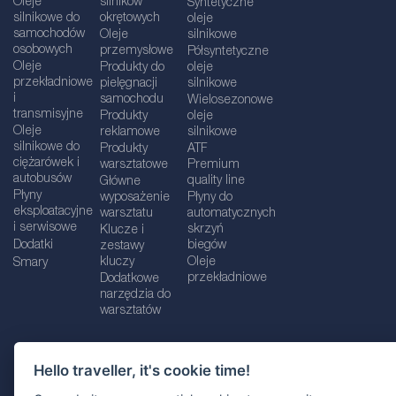
Oleje
silników
Syntetyczne
silnikowe do
okrętowych
oleje
samochodów
Oleje
silnikowe
osobowych
przemysłowe
Półsyntetyczne
Oleje
Produkty do
oleje
przekładniowe
pielęgnacji
silnikowe
i
samochodu
Wielosezonowe
transmisyjne
Produkty
oleje
Oleje
reklamowe
silnikowe
silnikowe do
Produkty
ATF
ciężarówek i
warsztatowe
Premium
autobusów
quality line
Główne
Płyny
wyposażenie
Płyny do
eksploatacyjne
warsztatu
automatycznych
i serwisowe
skrzyń
Klucze i
Dodatki
biegów
zestawy
kluczy
Oleje
Smary
przekładniowe
Dodatkowe
narzędzia do
warsztatów
Hello traveller, it's cookie time!
Dane firmy
Informacje prawne