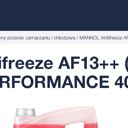
yny przeciw zamarzaniu i chłodziwa
MANNOL Antifreeze 
reeze AF13++ (
RFORMANCE 4