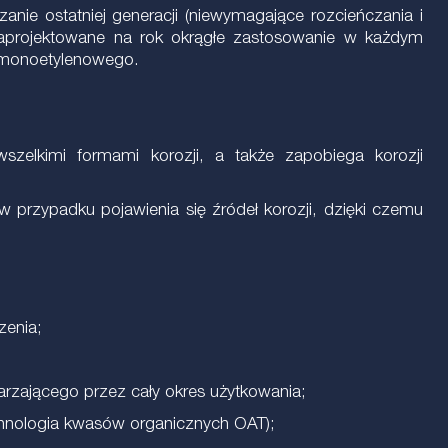
ie ostatniej generacji (niewymagające rozcieńczania i
zaprojektowane na rok okrągłe zastosowanie w każdym
u monoetylenowego.
szelkimi formami korozji, a także zapobiega korozji
 przypadku pojawienia się źródeł korozji, dzięki czemu
zenia;
arzającego przez cały okres użytkowania;
echnologia kwasów organicznych OAT);