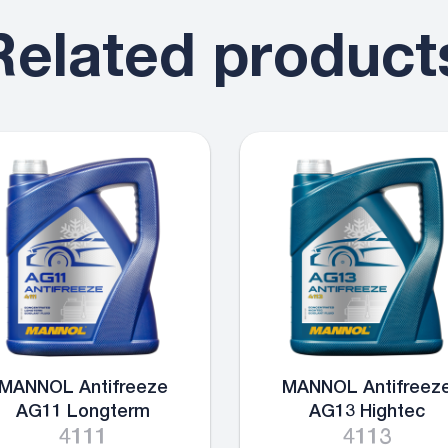
Related product
MANNOL Antifreeze
MANNOL Antifreez
AG11 Longterm
AG13 Hightec
4111
4113