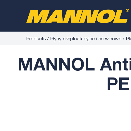
Products
Płyny eksploatacyjne i serwisowe
Pł
MANNOL Antif
PE