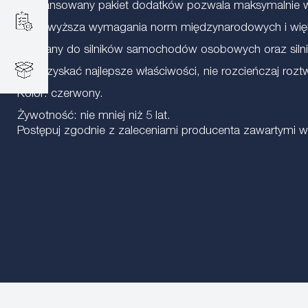
- Zbilansowany pakiet dodatków pozwala maksymalnie w
- Przewyższa wymagania norm międzynarodowych i wię
Zalecany do silników samochodów osobowych oraz sil
Aby uzyskać najlepsze właściwości, nie rozcieńczaj rozt
Kolor: czerwony.
Żywotność: nie mniej niż 5 lat.
Postępuj zgodnie z zaleceniami producenta zawartymi w in