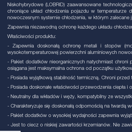
Niskohybrydowe (LOBRID) zaawansowane technologicznie
chroniące układ chłodzenia pojazdu w temperaturze 
nowoczesnym systemie chłodzenia, w którym zalecane j
Zapewnia niezawodną ochronę każdego układu chłodzen
Właściwości produktu:
- Zapewnia doskonałą ochronę metali i stopów (mosi
wysokotemperaturowej powierzchni aluminiowych nowoc
- Pakiet dodatków nieorganicznych natychmiast chroni 
osiągana jest maksymalna ochrona od początku użytkowan
- Posiada wyjątkową stabilność termiczną. Chroni przed
- Posiada doskonałe właściwości przewodzenia ciepła i o
- Neutralny dla wkładów i węży, kompatybilny ze wszyst
- Charakteryzuje się doskonałą odpornością na twardą wod
- Pakiet dodatków o wysokiej wydajności zapewnia wyjąt
- Jest to ciecz o niskiej zawartości krzemianów. Nie z