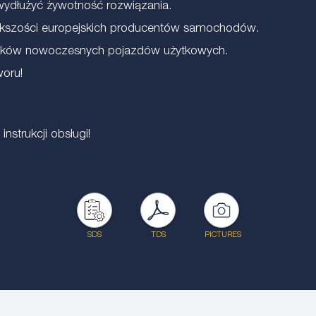
ydłużyć żywotność rozwiązania.
kszości europejskich producentów samochodów.
ników nowoczesnych pojazdów użytkowych.
woru!
strukcji obsługi!
SDS
TDS
PICTURES