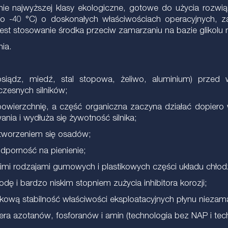
 najwyższej klasy ekologiczne, gotowe do użycia rozwiązan
do -40 °C) o doskonałych właściwościach operacyjnych, 
est stosowanie środka przeciw zamarzaniu na bazie glikol
ia.
ądz, miedź, stal stopowa, żeliwo, aluminium) przed w
zesnych silników;
powierzchnię, a część organiczna zaczyna działać dopiero w
ia i wydłuża się żywotność silnika;
 tworzeniem się osadów;
dporność na pienienie;
kimi rodzajami gumowych i plastikowych części układu chłod
ę i bardzo niskim stopniem zużycia inhibitora korozji;
kową stabilność właściwości eksploatacyjnych płynu niezam
awiera azotanów, fosforanów i amin (technologia bez NAP i t