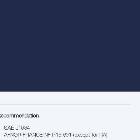
Recommendation
SAE J1034
AFNOR FRANCE NF R15-601 (except for RA)