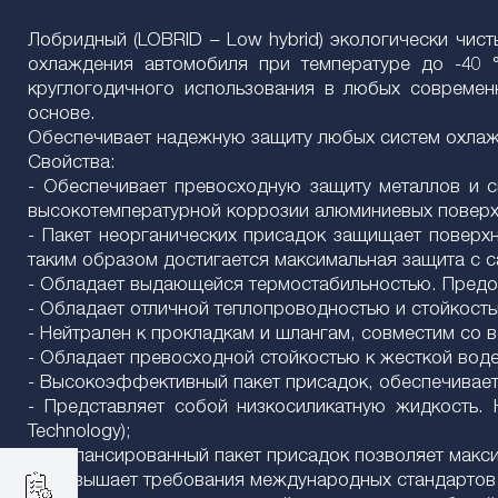
Лобридный (LOBRID – Low hybrid) экологически чи
охлаждения автомобиля при температуре до -40 °
круглогодичного использования в любых современ
основе.
Обеспечивает надежную защиту любых систем охлаж
Свойства:
- Обеспечивает превосходную защиту металлов и сп
высокотемпературной коррозии алюминиевых поверх
- Пакет неорганических присадок защищает поверхн
таким образом достигается максимальная защита с с
- Обладает выдающейся термостабильностью. Предох
- Обладает отличной теплопроводностью и стойкост
- Нейтрален к прокладкам и шлангам, совместим со 
- Обладает превосходной стойкостью к жесткой вод
- Высокоэффективный пакет присадок, обеспечивает
- Представляет собой низкосиликатную жидкость. 
Technology);
- Сбалансированный пакет присадок позволяет макс
- Превышает требования международных стандартов 