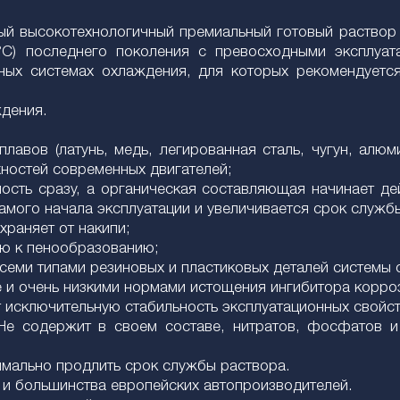
стый высокотехнологичный премиальный готовый раство
С) последнего поколения с превосходными эксплуат
ных системах охлаждения, для которых рекомендуетс
дения.
лавов (латунь, медь, легированная сталь, чугун, алюм
ностей современных двигателей;
ость сразу, а органическая составляющая начинает де
амого начала эксплуатации и увеличивается срок службы
раняет от накипи;
ью к пенообразованию;
всеми типами резиновых и пластиковых деталей системы
е и очень низкими нормами истощения ингибитора корро
 исключительную стабильность эксплуатационных свойст
Не содержит в своем составе, нитратов, фосфатов и 
имально продлить срок службы раствора.
и большинства европейских автопроизводителей.