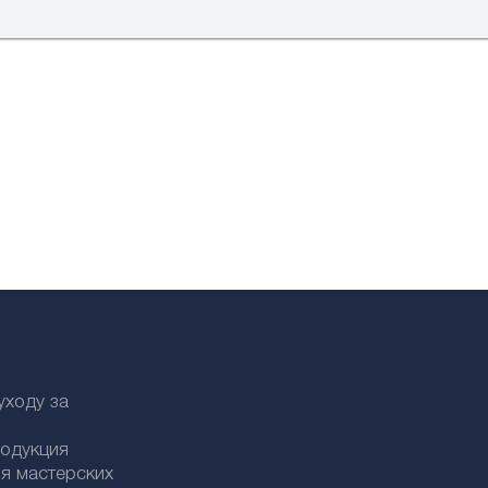
уходу за
родукция
я мастерских