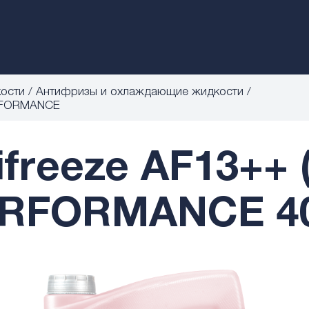
кости
Антифризы и охлаждающие жидкости
ERFORMANCE
reeze AF13++ (
RFORMANCE 4