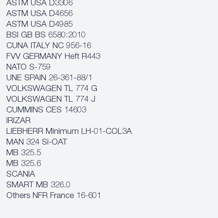
ASTM USA D3306
ASTM USA D4656
ASTM USA D4985
BSI GB BS 6580:2010
CUNA ITALY NC 956-16
FVV GERMANY Heft R443
NATO S-759
UNE SPAIN 26-361-88/1
VOLKSWAGEN TL 774 G
VOLKSWAGEN TL 774 J
CUMMINS CES 14603
IRIZAR
LIEBHERR Minimum LH-01-COL3A
MAN 324 Si-OAT
MB 325.5
MB 325.6
SCANIA
SMART MB 326.0
Others NFR France 16-601