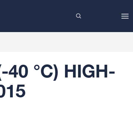
RU
-40 °C) HIGH-
015