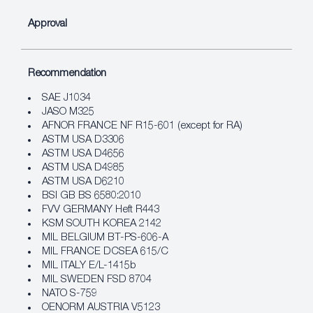
Approval
Recommendation
SAE J1034
JASO M325
AFNOR FRANCE NF R15-601 (except for RA)
ASTM USA D3306
ASTM USA D4656
ASTM USA D4985
ASTM USA D6210
BSI GB BS 6580:2010
FVV GERMANY Heft R443
KSM SOUTH KOREA 2142
MIL BELGIUM BT-PS-606-A
MIL FRANCE DCSEA 615/C
MIL ITALY E/L-1415b
MIL SWEDEN FSD 8704
NATO S-759
OENORM AUSTRIA V5123