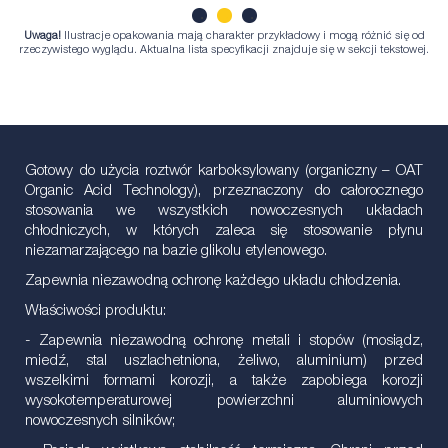
Uwaga!
Ilustracje opakowania mają charakter przykładowy i mogą różnić się od
1
2
3
rzeczywistego wyglądu. Aktualna lista specyfikacji znajduje się w sekcji tekstowej.
Gotowy do użycia roztwór karboksylowany (organiczny – OAT
Organic Acid Technology), przeznaczony do całorocznego
stosowania we wszystkich nowoczesnych układach
chłodniczych, w których zaleca się stosowanie płynu
niezamarzającego na bazie glikolu etylenowego.
Zapewnia niezawodną ochronę każdego układu chłodzenia.
Właściwości produktu:
- Zapewnia niezawodną ochronę metali i stopów (mosiądz,
miedź, stal uszlachetniona, żeliwo, aluminium) przed
wszelkimi formami korozji, a także zapobiega korozji
wysokotemperaturowej powierzchni aluminiowych
nowoczesnych silników;