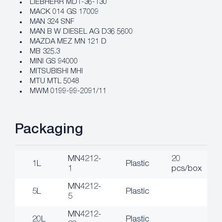
LIEBHERR MD1-36-130
MACK 014 GS 17009
MAN 324 SNF
MAN B W DIESEL AG D36 5600
MAZDA MEZ MN 121 D
MB 325.3
MINI GS 94000
MITSUBISHI MHI
MTU MTL 5048
MWM 0199-99-2091/11
Packaging
MN4212-
20
1L
Plastic
1
pcs/box
MN4212-
5L
Plastic
5
MN4212-
20L
Plastic