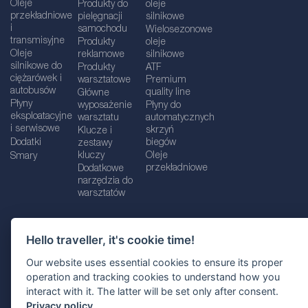
Oleje
Produkty do
oleje
przekładniowe
pielęgnacji
silnikowe
i
samochodu
Wielosezonowe
transmisyjne
Produkty
oleje
Oleje
reklamowe
silnikowe
silnikowe do
Produkty
ATF
ciężarówek i
warsztatowe
Premium
autobusów
quality line
Główne
Płyny
wyposażenie
Płyny do
eksploatacyjne
warsztatu
automatycznych
i serwisowe
skrzyń
Klucze i
Dodatki
biegów
zestawy
kluczy
Oleje
Smary
przekładniowe
Dodatkowe
narzędzia do
warsztatów
Hello traveller, it's cookie time!
Dane firmy
Informacje prawne
Our website uses essential cookies to ensure its proper
Polityka prywatnośc
i
Polityka Cookie
operation and tracking cookies to understand how you
interact with it. The latter will be set only after consent.
Wybór lokalizacji
Privacy policy