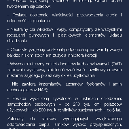
- Posiada wyjątkową stabilność termiczną. Chroni przed
tworzeniem się osadów;
- Posiada doskonałe właściwości przewodzenia ciepła i
odporność na pienienie;
- Neutralny dla wkładów i węży, kompatybilny ze wszystkimi
rodzajami gumowych i plastikowych elementów układu
chłodzenia;
- Charakteryzuje się doskonałą odpornością na twardą wodę i
bardzo niskim stopniem zużycia inhibitora korozji;
- Wysoce skuteczny pakiet dodatków karboksylowanych (OAT)
zapewnia wyjątkową stabilność właściwości użytkowych płynu
niezamarzającego przez cały okres użytkowania;
- Nie zawiera krzemianów, azotanów, fosforanów i amin
(technologia bez NAP);
- Posiada wydłużoną żywotność w układach chłodzenia:
samochodów osobowych – do 250 tys. km; pojazdów
użytkowych – do 500 tys. km; silników stacjonarnych – do 6 lat.
Zalecany do silników wymagających zwiększonego
odprowadzania ciepła: silników wysoko przyspieszonych,