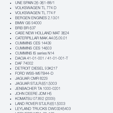
UNE SPAIN 26-361-88/1
VOLKSWAGEN TL 774 D
VOLKSWAGEN TL 774 F
BERGEN ENGINES 2.13.01
BMW GS 94000
BRB BR 637
CASE NEW HOLLAND MAT 3624
CATERPILLAR MAK A4.05.09.01
CUMMINS CES 14439
CUMMINS CES 14603
CUMMINS IS series N14
DACIA 41-01-001 / 41-01-001-T
DAF 74002
DETROIT DIESEL 93K217
FORD WSS-M97B44-D
JAGUAR CMR 8229
JAGUAR STJLR.651.5003
JENBACHER TA 1000-0201
JOHN DEERE JDM H5
KOMATSU 07.892 (2009)
LAND ROVER STJLR.651.5003
LEYLAND TRUCKS DW03245403