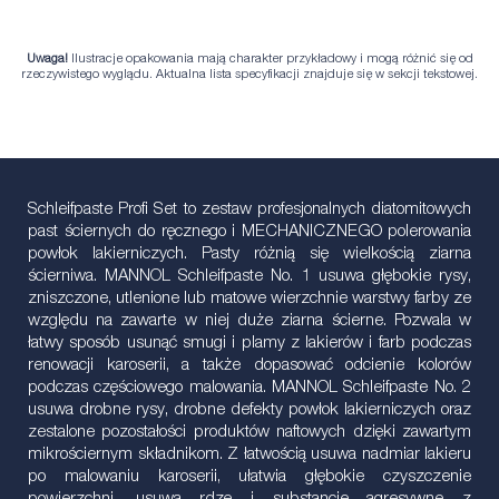
Uwaga!
Ilustracje opakowania mają charakter przykładowy i mogą różnić się od
rzeczywistego wyglądu. Aktualna lista specyfikacji znajduje się w sekcji tekstowej.
Schleifpaste Profi Set to zestaw profesjonalnych diatomitowych
past ściernych do ręcznego i MECHANICZNEGO polerowania
powłok lakierniczych. Pasty różnią się wielkością ziarna
ścierniwa. MANNOL Schleifpaste No. 1 usuwa głębokie rysy,
zniszczone, utlenione lub matowe wierzchnie warstwy farby ze
względu na zawarte w niej duże ziarna ścierne. Pozwala w
łatwy sposób usunąć smugi i plamy z lakierów i farb podczas
renowacji karoserii, a także dopasować odcienie kolorów
podczas częściowego malowania. MANNOL Schleifpaste No. 2
usuwa drobne rysy, drobne defekty powłok lakierniczych oraz
zestalone pozostałości produktów naftowych dzięki zawartym
mikrościernym składnikom. Z łatwością usuwa nadmiar lakieru
po malowaniu karoserii, ułatwia głębokie czyszczenie