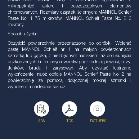
powierzchni, usuwa rdzę i substancje agresywne z
mikropęknięć lakieru i poszczególnych elementów
chromowanych. Rozmiary cząstek ściernych: MANNOL Schleif
Paste No. 1 75 mikronów, MANNOL Schleif Paste No. 2 3
mikrony.
Sposób użycia :
Oczyścić powierzchnie przeznaczone do obróbki. Wcierać
pastę MANNOL Schleif nr 1 na małych powierzchniach
szmatką lub gąbką, z niezbędnym naciskiem, aż do usunięcia
uszkodzonych i utlenionych warstw poprzedniej powłoki, rdzy,
tlenków, brudu i zarysowań. Aby uzyskać lustrzane
wykończenie, nałóż obficie MANNOL Schleif Paste No. 2 na
powierzchnię za pomocą dołączonej mokrej szmatki i
wypoleruj, a następnie spłucz.
SDS
TDS
PICTURES