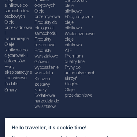
Oleje
silników
Syntetyczne
silnikowe do
okrętowych
oleje
samochodów
Oleje
silnikowe
osobowych
przemysłowe
Półsyntetyczne
Oleje
Produkty do
oleje
przekładniowe
pielęgnacji
silnikowe
i
samochodu
Wielosezonowe
transmisyjne
Produkty
oleje
Oleje
reklamowe
silnikowe
silnikowe do
Produkty
ATF
ciężarówek i
warsztatowe
Premium
autobusów
quality line
Główne
Płyny
wyposażenie
Płyny do
eksploatacyjne
warsztatu
automatycznych
i serwisowe
skrzyń
Klucze i
Dodatki
biegów
zestawy
kluczy
Oleje
Smary
przekładniowe
Dodatkowe
narzędzia do
warsztatów
Hello traveller, it's cookie time!
Dane firmy
Informacje prawne