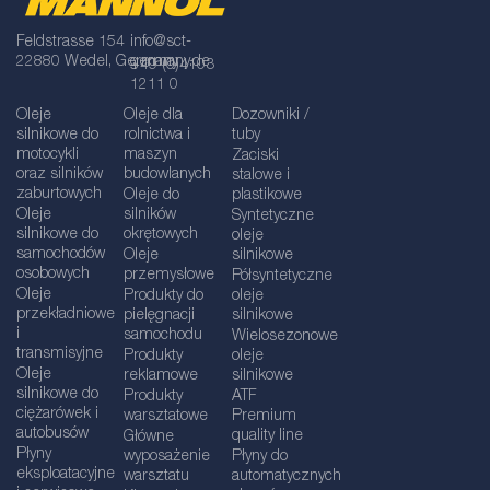
Feldstrasse 154
info@sct-
22880 Wedel, Germany
germany.de
+49 (0)4103
1211 0
Oleje
Oleje dla
Dozowniki /
silnikowe do
rolnictwa i
tuby
motocykli
maszyn
Zaciski
oraz silników
budowlanych
stalowe i
zaburtowych
Oleje do
plastikowe
Oleje
silników
Syntetyczne
silnikowe do
okrętowych
oleje
samochodów
Oleje
silnikowe
osobowych
przemysłowe
Półsyntetyczne
Oleje
Produkty do
oleje
przekładniowe
pielęgnacji
silnikowe
i
samochodu
Wielosezonowe
transmisyjne
Produkty
oleje
Oleje
reklamowe
silnikowe
silnikowe do
Produkty
ATF
ciężarówek i
warsztatowe
Premium
autobusów
quality line
Główne
Płyny
wyposażenie
Płyny do
eksploatacyjne
warsztatu
automatycznych