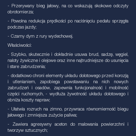
- Przerywany bieg jałowy, na co wskazują skokowe odczyty
obrotomierza;
- Powolna redukcja prędkości po naciśnięciu pedału sprzęgła
podczas jazdy;
- Czarny dym z rury wydechowej.
Właściwości:
- Szybko, skutecznie i dokładnie usuwa brud, sadzę, węgiel,
naloty żywiczne i olejowe oraz inne najtrudniejsze do usunięcia
i stare zabrudzenia;
- dodatkowo chroni elementy układu dolotowego przed korozją
i utlenianiem, zapobiega powstawaniu na nich nowych
zabrudzeń i osadów, zapewnia funkcjonalność i mobilność
części ruchomych, - wydłuża żywotność układu dolotowego i
obniża koszty napraw;
- Ułatwia rozruch na zimno, przywraca równomierność biegu
jałowego i zmniejsza zużycie paliwa;
- Zawiera agresywny aceton do malowania powierzchni i
tworzyw sztucznych;