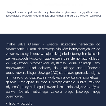
Uwaga!
Ilustracje opakowania mają charakter przykładowy i mogą różnić się od
rzeczywistego wyglądu. Aktualna lista specyfikacji znajduje się w sekcji tekstowej.
Intake Valve Cleaner - wysoce skuteczne narzędzie do
czyszczenia układu dolotowego silników benzynowych aż do
zaworów ssących oraz w najbardziej niedostępnych miejscach
ze wszystkich typowych zabrudzeń bez demontażu układu.
W większości przypadków wystarczy jedna aplikacja, aby
doprowadzić układ dolotowy do idealnego stanu. Podczas
pracy zaworu biegu jałowego (IAC) stopniowo gromadzą się na
nim osady, co ostatecznie wpływa na cyrkulację powietrza i
gazów. Zmniejsza to moc i przyspieszenie silnika, zakłóca
płynność pracy na biegu jałowym i znacznie zwiększa zużycie
paliwa. Oznaki zatkanego zaworu biegu jałowego mogą
obejmować:
- Trudny rozruch;