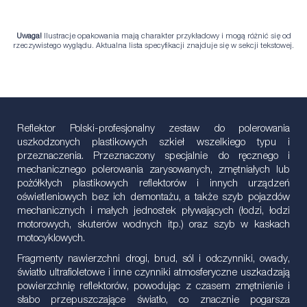
Uwaga!
Ilustracje opakowania mają charakter przykładowy i mogą różnić się od
rzeczywistego wyglądu. Aktualna lista specyfikacji znajduje się w sekcji tekstowej.
Reflektor Polski-profesjonalny zestaw do polerowania
uszkodzonych plastikowych szkieł wszelkiego typu i
przeznaczenia. Przeznaczony specjalnie do ręcznego i
mechanicznego polerowania zarysowanych, zmętniałych lub
pożółkłych plastikowych reflektorów i innych urządzeń
oświetleniowych bez ich demontażu, a także szyb pojazdów
mechanicznych i małych jednostek pływających (łodzi, łodzi
motorowych, skuterów wodnych itp.) oraz szyb w kaskach
motocyklowych.
Fragmenty nawierzchni drogi, brud, sól i odczynniki, owady,
światło ultrafioletowe i inne czynniki atmosferyczne uszkadzają
powierzchnię reflektorów, powodując z czasem zmętnienie i
słabo przepuszczające światło, co znacznie pogarsza