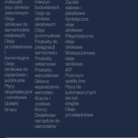
motocykli
maszyn
Zaciski
oraz silników
budowlanych
stalowe i
zaburtowych
Oleje do
plastikowe
Oleje
silników
Syntetyczne
silnikowe do
okrętowych
oleje
samochodów
Oleje
silnikowe
osobowych
przemysłowe
Półsyntetyczne
Oleje
Produkty do
oleje
przekładniowe
pielęgnacji
silnikowe
i
samochodu
Wielosezonowe
transmisyjne
Produkty
oleje
Oleje
reklamowe
silnikowe
silnikowe do
Produkty
ATF
ciężarówek i
warsztatowe
Premium
autobusów
quality line
Główne
Płyny
wyposażenie
Płyny do
eksploatacyjne
warsztatu
automatycznych
i serwisowe
skrzyń
Klucze i
Dodatki
biegów
zestawy
kluczy
Oleje
Smary
przekładniowe
Dodatkowe
narzędzia do
warsztatów