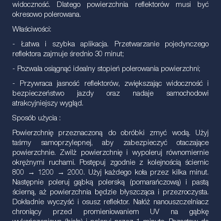
widoczność. Dlatego powierzchnia reflektorów musi być
okresowo polerowana.
Właściwości:
- Łatwa i szybka aplikacja. Przetwarzanie pojedynczego
reflektora zajmuje średnio 30 minut;
- Pozwala osiągnąć idealny stopień polerowania powierzchni;
- Przywraca jasność reflektorów, zwiększając widoczność i
bezpieczeństwo jazdy oraz nadaje samochodowi
atrakcyjniejszy wygląd.
Sposób użycia :
Powierzchnię przeznaczoną do obróbki zmyć wodą. Użyj
taśmy samoprzylepnej, aby zabezpieczyć otaczające
powierzchnie. Zwilż powierzchnię i wypoleruj równomiernie
okrężnymi ruchami. Postępuj zgodnie z kolejnością ściernic
800 → 1200 → 2000. Użyj każdego koła przez kilka minut.
Następnie poleruj gąbką polerską (pomarańczową) i pastą
ścierną, aż powierzchnia będzie błyszcząca i przezroczysta.
Dokładnie wyczyść i osusz reflektor. Nałóż nanouszczelniacz
chroniący przed promieniowaniem UV na gąbkę