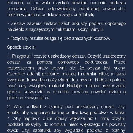
kolorach, co pozwala uzyskać dowolne odcienie podczas
mieszania. Odcień odpowiadający obrabianej powierzchni
można wybrać na podstawie załączonej tabeli;
- Zestaw zawiera zestaw trzech arkuszy papieru odpornego
na ciepło z najczęstszymi teksturami skóry i winylu;
- Pożądany rezultat osiąga się bez znacznych kosztów.
Sposób użycia:
1. Przygotuj i oczyść uszkodzony obszar. Oczyść uszkodzony
obszar za pomocą domowego odkurzacza. Przed
rozpoczęciem pracy upewnij się, że obszar jest suchy.
Ostrożnie odetnij przetarte miejsca i nadmiar nitek, a także
zwęglone krawędzie nożyczkami lub nożem. Podczas palenia
usuń cały zwęglony materiał. Nadając miejscu uszkodzenia
gładkie krawędzie, w materiale powinna powstać dziura o
gładkich krawędziach.
2. Włóż podkład z tkaniny pod uszkodzony obszar. Użyj
łopatki, aby wepchnąć tkaninę podkładową pod otwór w kroku
1. Aby naprawić duże dziury większe niż 6 mm, przytnij
podkład tekstylny do rozmiaru nieco większego niż powstały
otwór. Użyj szpatułki, aby wygładzić podkład z tkaniny.