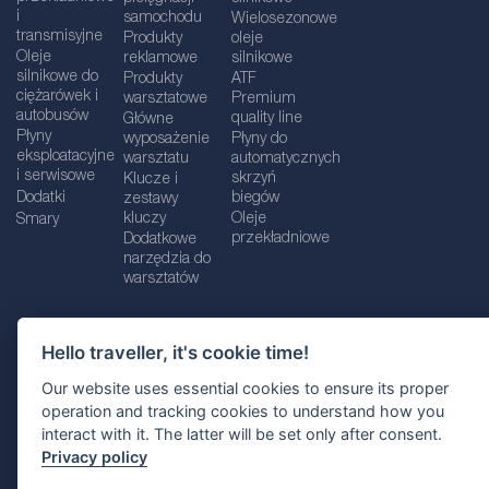
i
samochodu
Wielosezonowe
transmisyjne
Produkty
oleje
Oleje
reklamowe
silnikowe
silnikowe do
Produkty
ATF
ciężarówek i
warsztatowe
Premium
autobusów
quality line
Główne
Płyny
wyposażenie
Płyny do
eksploatacyjne
warsztatu
automatycznych
i serwisowe
skrzyń
Klucze i
Dodatki
biegów
zestawy
kluczy
Oleje
Smary
przekładniowe
Dodatkowe
narzędzia do
warsztatów
Hello traveller, it's cookie time!
Dane firmy
Informacje prawne
Our website uses essential cookies to ensure its proper
Polityka prywatnośc
i
Polityka Cookie
operation and tracking cookies to understand how you
interact with it. The latter will be set only after consent.
Wybór lokalizacji
Privacy policy