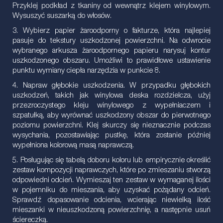
Przyklej podkład z tkaniny od wewnątrz klejem winylowym.
Wysuszyć suszarką do włosów.
3. Wybierz papier żaroodporny o fakturze, która najlepiej
pasuje do tekstury uszkodzonej powierzchni. Na odwrocie
wybranego arkusza żaroodpornego papieru narysuj kontur
uszkodzonego obszaru. Umożliwi to prawidłowe ustawienie
punktu wymiany ciepła narzędzia w punkcie 8.
4. Napraw głębokie uszkodzenia. W przypadku głębokich
uszkodzeń, takich jak winylowa deska rozdzielcza, użyj
przezroczystego kleju winylowego z wypełniaczem i
szpatułką, aby wyrównać uszkodzony obszar do pierwotnego
poziomu powierzchni. Klej skurczy się nieznacznie podczas
wysychania, pozostawiając pustkę, która zostanie później
wypełniona kolorową masą naprawczą.
5. Posługując się tabelą doboru koloru lub empirycznie określić
zestaw kompozycji naprawczych, które po zmieszaniu stworzą
odpowiedni odcień. Wymieszaj ten zestaw w wymaganej ilości
w pojemniku do mieszania, aby uzyskać pożądany odcień.
Sprawdź dopasowanie odcienia, wcierając niewielką ilość
mieszanki w nieuszkodzoną powierzchnię, a następnie usuń
ściereczką.