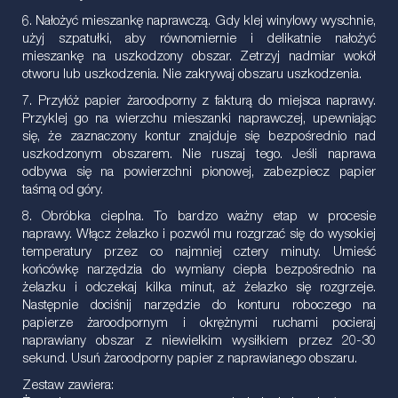
6. Nałożyć mieszankę naprawczą. Gdy klej winylowy wyschnie,
użyj szpatułki, aby równomiernie i delikatnie nałożyć
mieszankę na uszkodzony obszar. Zetrzyj nadmiar wokół
otworu lub uszkodzenia. Nie zakrywaj obszaru uszkodzenia.
7. Przyłóż papier żaroodporny z fakturą do miejsca naprawy.
Przyklej go na wierzchu mieszanki naprawczej, upewniając
się, że zaznaczony kontur znajduje się bezpośrednio nad
uszkodzonym obszarem. Nie ruszaj tego. Jeśli naprawa
odbywa się na powierzchni pionowej, zabezpiecz papier
taśmą od góry.
8. Obróbka cieplna. To bardzo ważny etap w procesie
naprawy. Włącz żelazko i pozwól mu rozgrzać się do wysokiej
temperatury przez co najmniej cztery minuty. Umieść
końcówkę narzędzia do wymiany ciepła bezpośrednio na
żelazku i odczekaj kilka minut, aż żelazko się rozgrzeje.
Następnie dociśnij narzędzie do konturu roboczego na
papierze żaroodpornym i okrężnymi ruchami pocieraj
naprawiany obszar z niewielkim wysiłkiem przez 20-30
sekund. Usuń żaroodporny papier z naprawianego obszaru.
Zestaw zawiera: