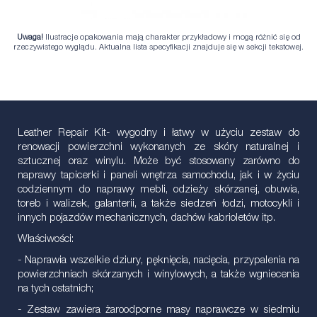
Uwaga!
Ilustracje opakowania mają charakter przykładowy i mogą różnić się od
rzeczywistego wyglądu. Aktualna lista specyfikacji znajduje się w sekcji tekstowej.
Leather Repair Kit- wygodny i łatwy w użyciu zestaw do
renowacji powierzchni wykonanych ze skóry naturalnej i
sztucznej oraz winylu. Może być stosowany zarówno do
naprawy tapicerki i paneli wnętrza samochodu, jak i w życiu
codziennym do naprawy mebli, odzieży skórzanej, obuwia,
toreb i walizek, galanterii, a także siedzeń łodzi, motocykli i
innych pojazdów mechanicznych, dachów kabrioletów itp.
Właściwości:
- Naprawia wszelkie dziury, pęknięcia, nacięcia, przypalenia na
powierzchniach skórzanych i winylowych, a także wgniecenia
na tych ostatnich;
- Zestaw zawiera żaroodporne masy naprawcze w siedmiu