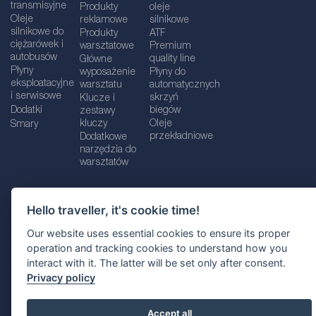
transmisyjne
Produkty
oleje
Oleje
reklamowe
silnikowe
silnikowe do
Produkty
ATF
ciężarówek i
warsztatowe
Premium
autobusów
quality line
Główne
Płyny
wyposażenie
Płyny do
eksploatacyjne
warsztatu
automatycznych
i serwisowe
skrzyń
Klucze i
Dodatki
biegów
zestawy
kluczy
Oleje
Smary
przekładniowe
Dodatkowe
narzędzia do
warsztatów
Hello traveller, it's cookie time!
Dane firmy
Informacje prawne
Our website uses essential cookies to ensure its proper
Polityka prywatnośc
i
Polityka Cookie
operation and tracking cookies to understand how you
interact with it. The latter will be set only after consent.
Wybór lokalizacji
Privacy policy
Accept all