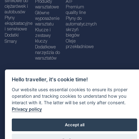
silnikowe do
Produkty
ATF
ciężarówek i
warsztatowe
Premium
autobusów
quality line
Główne
Płyny
wyposażenie
Płyny do
eksploatacyjne
warsztatu
automatycznych
i serwisowe
skrzyń
Klucze i
Dodatki
biegów
zestawy
kluczy
Oleje
Smary
przekładniowe
Dodatkowe
narzędzia do
warsztatów
Hello traveller, it's cookie time!
Dane firmy
Informacje prawne
Our website uses essential cookies to ensure its proper
Polityka prywatnośc
i
Polityka Cookie
operation and tracking cookies to understand how you
interact with it. The latter will be set only after consent.
Wybór lokalizacji
Privacy policy
Accept all