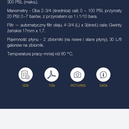
300 PSL (maks.).
Manometry - Oba 2-3/4 (średnica) cali; 0 ~ 100 PSI, przyrosty
20 PSI; 0~7 barów, z przyrostem co 1 i 1/10 bara.
Filtr — automatyczny filtr oleju, 4-3/4 (L) x 3(śred.) cale; Gwinty
żeńskie 17mm x 1,7.
Pojemność płynu - 2 zbiorniki (na nowe i stare płyny), 30 L/8
galonów na zbiornik.
Temperatura pracy-mniej niż 80
°C
.
SDS
TDS
PICTURES
DATA