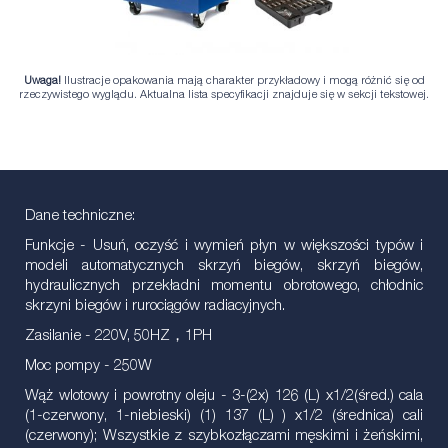
Uwaga!
Ilustracje opakowania mają charakter przykładowy i mogą różnić się od
rzeczywistego wyglądu. Aktualna lista specyfikacji znajduje się w sekcji tekstowej.
Dane techniczne:
Funkcje - Usuń, oczyść i wymień płyn w większości typów i
modeli automatycznych skrzyń biegów, skrzyń biegów,
hydraulicznych przekładni momentu obrotowego, chłodnic
skrzyni biegów i rurociągów radiacyjnych.
Zasilanie - 220V, 50HZ，1PH
Moc pompy - 250W
Wąż wlotowy i powrotny oleju - 3-(2x) 126 (L) x1/2(śred.) cala
(1-czerwony, 1-niebieski) (1) 137 (L) ) x1/2 (średnica) cali
(czerwony); Wszystkie z szybkozłączami męskimi i żeńskimi,