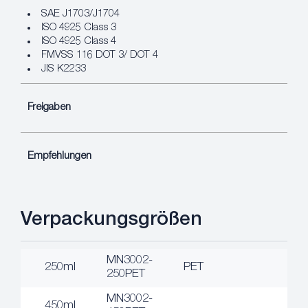
SAE J1703/J1704
ISO 4925 Class 3
ISO 4925 Class 4
FMVSS 116 DOT 3/ DOT 4
JIS K2233
Freigaben
Empfehlungen
Verpackungsgrößen
MN3002-
250ml
PET
250PET
MN3002-
450ml