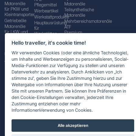
Motorenöle
Motorenöle
Pflegemittel
für PKW und
Teilsynthetische
Werbeartikel
Kleintransporter
Motorenöle
Werkstattprodukte
Getriebeöle
Mehrbereichsmotorenöle
Hauptausrüstung
Motorenöle
ATF
für
für LKW und
Premium
Werkstätten
Busse
quality line
Schraubenschlüssel
Hello traveller, it's cookie time!
Betriebs-
Öle für
und
und
Automatikgetriebe
Schraubenschlüsselsätze
Wir verwenden Cookies (oder eine ähnliche Technologie),
Serviceflüssigkeiten
Getriebeöle
Zusätzliche
um Inhalte und Werbeanzeigen zu personalisieren, Social-
Additive
Werkzeuge
Media-Funktionen zur Verfügung zu stellen und unseren
Fette
für
Datenverkehr zu analysieren. Durch Anklicken von „Ich
Werkstätten
stimme zu“, geben Sie Ihre Zustimmung hierzu und zur
Weitergabe von Informationen über Ihre Nutzung unserer
Site mit unseren Partnern. Sie können Ihre Präferenzen in
den Cookie-Einstellungen verwalten, jederzeit Ihre
Impressum
AGB
Zustimmung entziehen oder mehr
Datenschutzbestimmungen
Standortauswahl
InformationenVerwendung von Cookies.
Alle akzeptieren