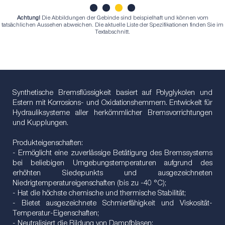
Achtung!
Die Abbildungen der Gebinde sind beispielhaft und können vom
1
2
3
4
tatsächlichen Aussehen abweichen. Die aktuelle Liste der Spezifikationen finden Sie im
Textabschnitt.
Synthetische Bremsflüssigkeit basiert auf Polyglykolen und
Estern mit Korrosions- und Oxidationshemmern. Entwickelt für
Hydrauliksysteme aller herkömmlicher Bremsvorrichtungen
und Kupplungen.
Produkteigenschaften:
- Ermöglicht eine zuverlässige Betätigung des Bremssystems
bei beliebigen Umgebungstemperaturen aufgrund des
erhöhten Siedepunkts und ausgezeichneten
Niedrigtemperatureigenschaften (bis zu -40 °C);
- Hat die höchste chemische und thermische Stabilität;
- Bietet ausgezeichnete Schmierfähigkeit und Viskosität-
Temperatur-Eigenschaften;
- Neutralisiert die Bildung von Dampfblasen;