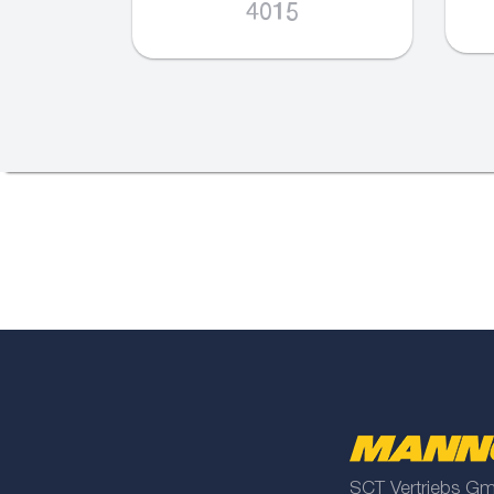
4015
SCT Vertriebs G