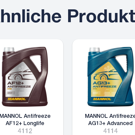
hnliche Produk
MANNOL Antifreeze
MANNOL Antifreez
AF12+ Longlife
AG13+ Advanced
4112
4114