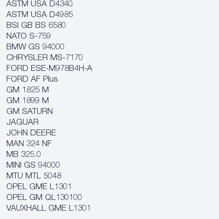
ASTM USA D4340
ASTM USA D4985
BSI GB BS 6580
NATO S-759
BMW GS 94000
CHRYSLER MS-7170
FORD ESE-M978B4H-A
FORD AF Plus
GM 1825 M
GM 1899 M
GM SATURN
JAGUAR
JOHN DEERE
MAN 324 NF
MB 325.0
MINI GS 94000
MTU MTL 5048
OPEL GME L1301
OPEL GM QL130100
VAUXHALL GME L1301