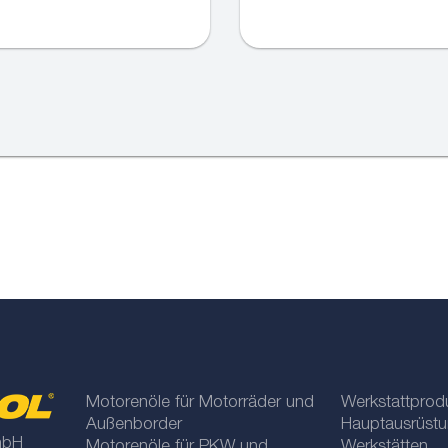
Motorenöle für Motorräder und
Werkstattprod
Außenborder
Hauptausrüstu
mbH
Motorenöle für PKW und
Werkstätten