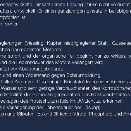
 hochentwickelte, einsatzbereite Lösung (muss nicht verdün
haften, entwickelt für einen ganzjährigen Einsatz in belieb
mpfohlen ist.
m sicher.
gierungen (Messing, Kupfer, niedriglegierter Stahl, Gusseise
ächen bei modernen Motoren;
che sofort und der organische Teil beginnt nur zu wirken,
und die Lebensdauer des Motors verlängert wird;
chützt vor Ablagerungsbildung;
ten und einen Widerstand gegen Schaumbildung;
mit allen Arten von Gummi und Kunststoffteilen eines Kühlung
s Wasser und sehr geringe Verbrauchsraten des Korrosionsh
ete Stabilität der Betriebseigenschaften des Frostschutzmitt
e Leckagen des Frostschutzmittels im UV-Licht zu erkennen;
ale Verlängerung der Lebensdauer der Lösung;
ten und Silikaten. Es enthält keine Nitrate, Phosphate und Am