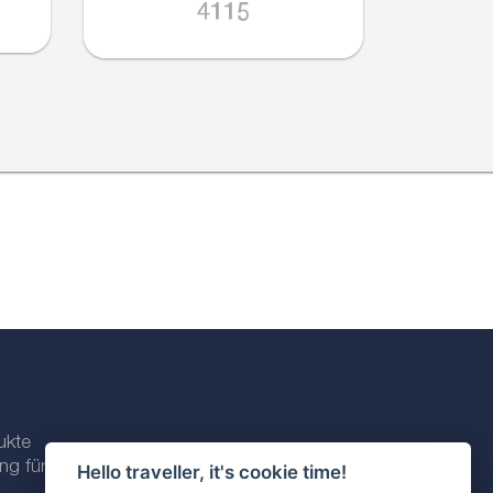
4115
ukte
ng für
Hello traveller, it's cookie time!