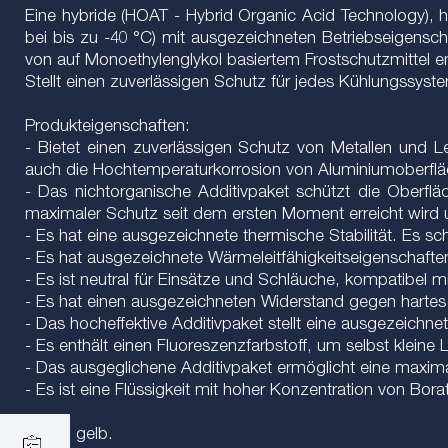
Eine hybride (HOAT - Hybrid Organic Acid Technology),
bei bis zu -40 °С) mit ausgezeichneten Betriebseigensc
von auf Monoethylenglykol basiertem Frostschutzmittel e
Stellt einen zuverlässigen Schutz für jedes Kühlungssyste
Produkteigenschaften:
- Bietet einen zuverlässigen Schutz von Metallen und Le
auch die Hochtemperaturkorrosion von Aluminiumoberfl
- Das nichtorganische Additivpaket schützt die Oberflä
maximaler Schutz seit dem ersten Moment erreicht wird 
- Es hat eine ausgezeichnete thermische Stabilität. Es s
- Es hat ausgezeichnete Wärmeleitfähigkeitseigenschaf
- Es ist neutral für Einsätze und Schläuche, kompatibel 
- Es hat einen ausgezeichneten Widerstand gegen harte
- Das hocheffektive Additivpaket stellt eine ausgezeichn
- Es enthält einen Fluoreszenzfarbstoff, um selbst klein
- Das ausgeglichene Additivpaket ermöglicht eine maxim
- Es ist eine Flüssigkeit mit hoher Konzentration von Bora
Farbe: gelb.