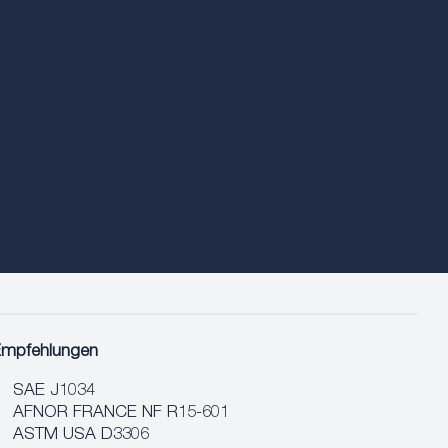
Empfehlungen
SAE J1034
AFNOR FRANCE NF R15-601
ASTM USA D3306