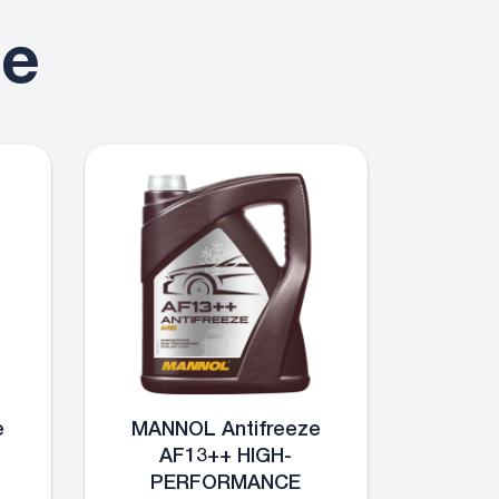
te
e
MANNOL Antifreeze
AF13++ HIGH-
PERFORMANCE