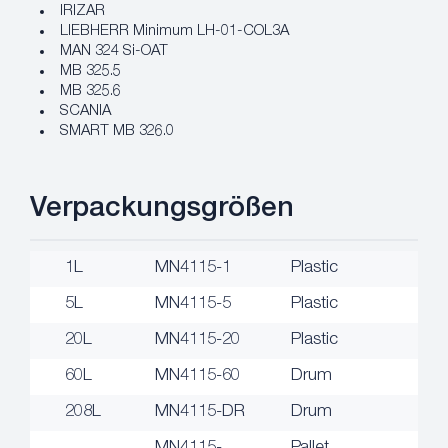
IRIZAR
LIEBHERR Minimum LH-01-COL3A
MAN 324 Si-OAT
MB 325.5
MB 325.6
SCANIA
SMART MB 326.0
Verpackungsgrößen
1L
MN4115-1
Plastic
5L
MN4115-5
Plastic
20L
MN4115-20
Plastic
60L
MN4115-60
Drum
208L
MN4115-DR
Drum