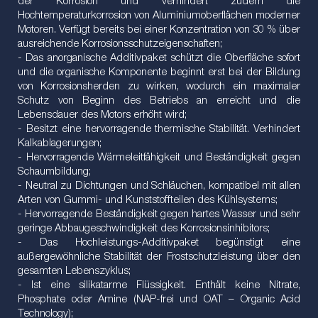
der Korrosion und verhindert zudem die
Hochtemperaturkorrosion von Aluminiumoberflächen moderner
Motoren. Verfügt bereits bei einer Konzentration von 30 % über
ausreichende Korrosionsschutzeigenschaften;
- Das anorganische Additivpaket schützt die Oberfläche sofort
und die organische Komponente beginnt erst bei der Bildung
von Korrosionsherden zu wirken, wodurch ein maximaler
Schutz von Beginn des Betriebs an erreicht und die
Lebensdauer des Motors erhöht wird;
- Besitzt eine hervorragende thermische Stabilität. Verhindert
Kalkablagerungen;
- Hervorragende Wärmeleitfähigkeit und Beständigkeit gegen
Schaumbildung;
- Neutral zu Dichtungen und Schläuchen, kompatibel mit allen
Arten von Gummi- und Kunststoffteilen des Kühlsystems;
- Hervorragende Beständigkeit gegen hartes Wasser und sehr
geringe Abbaugeschwindigkeit des Korrosionsinhibitors;
- Das Hochleistungs-Additivpaket begünstigt eine
außergewöhnliche Stabilität der Frostschutzleistung über den
gesamten Lebenszyklus;
- Ist eine silikatarme Flüssigkeit. Enthält keine Nitrate,
Phosphate oder Amine (NAP-frei und OAT – Organic Acid
Technology);