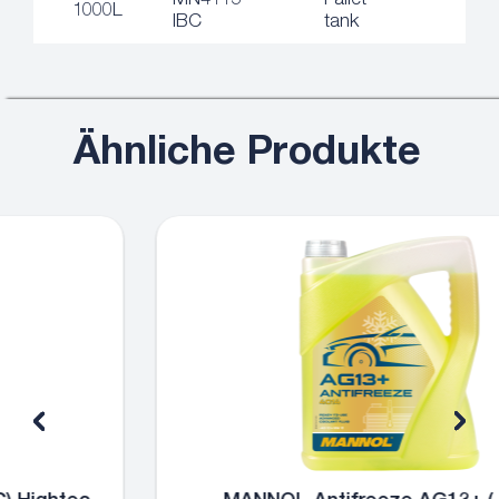
MN4115-
Pallet
1000L
IBC
tank
Ähnliche Produkte