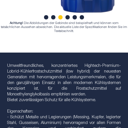
Achtung!
Die Abbildungen der Gebinde sind beispielhaft und können vom
1
2
3
4
5
6
tatsächlichen Aussehen abweichen. Die aktuelle Liste der Spezifikationen finden Sie im
Textabschnitt.
Umweltfreundliches, konzentriertes Hightech-Premium-
Lobrid-Kühlerfrostschutzmittel (low hybrid) der neuesten
Generation mit hervorragenden Leistungsmerkmalen, die für
den ganzjährigen Einsatz in allen modernen Kühlsystemen
konzipiert ist, für die Frostschutzmittel auf
Monoethylenglykolbasis empfohlen werden.
Bietet zuverlässigen Schutz für alle Kühlsysteme.
Eigenschaften:
- Schützt Metalle und Legierungen (Messing, Kupfer, legierter
Stahl, Gusseisen, Aluminium) hervorragend vor allen Formen