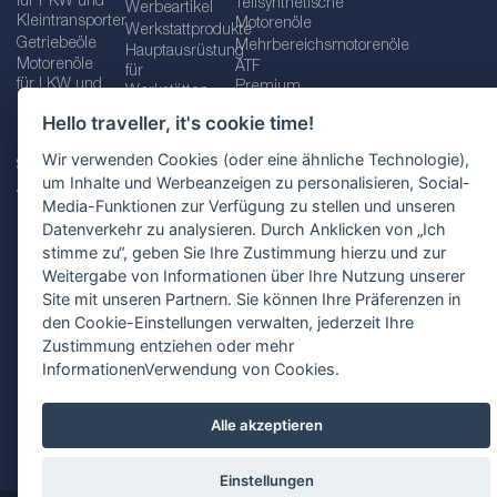
für PKW und
Teilsynthetische
Werbeartikel
Kleintransporter
Motorenöle
Werkstattprodukte
Getriebeöle
Mehrbereichsmotorenöle
Hauptausrüstung
Motorenöle
ATF
für
für LKW und
Premium
Werkstätten
Busse
quality line
Schraubenschlüssel
Hello traveller, it's cookie time!
Betriebs-
Öle für
und
und
Automatikgetriebe
Schraubenschlüsselsätze
Wir verwenden Cookies (oder eine ähnliche Technologie),
Serviceflüssigkeiten
Getriebeöle
Zusätzliche
um Inhalte und Werbeanzeigen zu personalisieren, Social-
Additive
Werkzeuge
Media-Funktionen zur Verfügung zu stellen und unseren
Fette
für
Datenverkehr zu analysieren. Durch Anklicken von „Ich
Werkstätten
stimme zu“, geben Sie Ihre Zustimmung hierzu und zur
Weitergabe von Informationen über Ihre Nutzung unserer
Site mit unseren Partnern. Sie können Ihre Präferenzen in
den Cookie-Einstellungen verwalten, jederzeit Ihre
Impressum
AGB
Zustimmung entziehen oder mehr
Datenschutzbestimmungen
Standortauswahl
InformationenVerwendung von Cookies.
Alle akzeptieren
Einstellungen