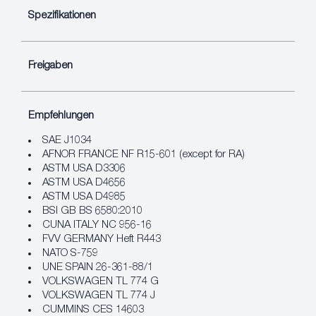
Spezifikationen
Freigaben
Empfehlungen
SAE J1034
AFNOR FRANCE NF R15-601 (except for RA)
ASTM USA D3306
ASTM USA D4656
ASTM USA D4985
BSI GB BS 6580:2010
CUNA ITALY NC 956-16
FVV GERMANY Heft R443
NATO S-759
UNE SPAIN 26-361-88/1
VOLKSWAGEN TL 774 G
VOLKSWAGEN TL 774 J
CUMMINS CES 14603