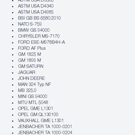
ASTM USA D3306
ASTM USA D4340
ASTM USA D4985
BSI GB BS 6580:2010
NATO S-759
BMW GS 94000
CHRYSLER MS-7170
FORD ESE-M978B4H-A
FORD AF Plus
GM 1825 M
GM 1899 M
GM SATURN
JAGUAR
JOHN DEERE
MAN 324 Typ NF
MB 325.0
MINI GS 94000
MTU MTL 5048
OPEL GME L1301
OPEL GM QL130100
VAUXHALL GME L1301
JENBACHER TA 1000-0201
JENBACHER TA 1000-0204