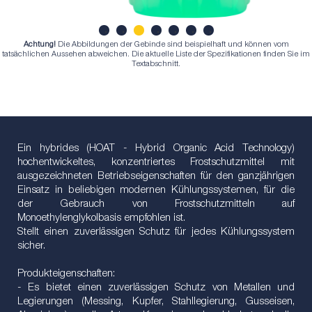
Achtung!
Die Abbildungen der Gebinde sind beispielhaft und können vom
1
2
3
4
5
6
7
tatsächlichen Aussehen abweichen. Die aktuelle Liste der Spezifikationen finden Sie im
Textabschnitt.
Ein hybrides (HOAT - Hybrid Organic Acid Technology)
hochentwickeltes, konzentriertes Frostschutzmittel mit
ausgezeichneten Betriebseigenschaften für den ganzjährigen
Einsatz in beliebigen modernen Kühlungssystemen, für die
der Gebrauch von Frostschutzmitteln auf
Monoethylenglykolbasis empfohlen ist.
Stellt einen zuverlässigen Schutz für jedes Kühlungssystem
sicher.
Produkteigenschaften:
- Es bietet einen zuverlässigen Schutz von Metallen und
Legierungen (Messing, Kupfer, Stahllegierung, Gusseisen,