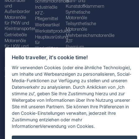
Motorräder
Stahl- und
Schiffsmotorenöle
und
Kunststoffklammern
Industrieöle
Außenborder
Synthetische
KFZ-
Motorenöle
Motorenöle
Pflegemittel
für PKW und
Teilsynthetische
Werbeartikel
Kleintransporter
Motorenöle
Werkstattprodukte
Getriebeöle
Mehrbereichsmotorenöle
Hauptausrüstung
Motorenöle
ATF
für
für LKW und
Premium
Werkstätten
Busse
quality line
Schraubenschlüssel
Hello traveller, it's cookie time!
Betriebs-
Öle für
und
und
Automatikgetriebe
Schraubenschlüsselsätze
Wir verwenden Cookies (oder eine ähnliche Technologie),
Serviceflüssigkeiten
Getriebeöle
Zusätzliche
um Inhalte und Werbeanzeigen zu personalisieren, Social-
Additive
Werkzeuge
Media-Funktionen zur Verfügung zu stellen und unseren
Fette
für
Datenverkehr zu analysieren. Durch Anklicken von „Ich
Werkstätten
stimme zu“, geben Sie Ihre Zustimmung hierzu und zur
Weitergabe von Informationen über Ihre Nutzung unserer
Site mit unseren Partnern. Sie können Ihre Präferenzen in
den Cookie-Einstellungen verwalten, jederzeit Ihre
Impressum
AGB
Zustimmung entziehen oder mehr
Datenschutzbestimmungen
Standortauswahl
InformationenVerwendung von Cookies.