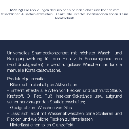
Achtung!
Die Abbildungen der Gebinde sind beispielhaft und können vom
tatsächlichen Aussehen abweichen. Die aktuelle Liste der Spezifikationen finden Sie im
Textabschnitt.
Universelles Shampookonzentrat mit höchster Wasch- und
Reinigungswirkung für den Einsatz in Schaumgeneratoren
(Hochdruckgeräten) für berührungsloses Waschen und für die
manuelle Kontaktautowäsche.
Produkteigenschaften:
- Bildet sehr reichhaltigen Aktivschaum;
- Entfernt effektiv alle Arten von Flecken und Schmutz: Staub,
Kraftstoff, Öl, Fett, Ruß, Insektenrückstände usw. aufgrund
seiner hervorragenden Spalteigenschaften;
- Geeignet zum Waschen von Glas;
- Lässt sich leicht mit Wasser abwaschen, ohne Schlieren und
Flecken und weißliche Flecken zu hinterlassen;
- Hinterlässt einen tollen Glanzeffekt;