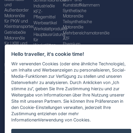
Stahl- und
Schiffsmotorenöle
und
Kunststoffklammern
Industrieöle
Außenborder
Synthetische
KFZ-
Motorenöle
Motorenöle
Pflegemittel
für PKW und
Teilsynthetische
Werbeartikel
Kleintransporter
Motorenöle
Werkstattprodukte
Getriebeöle
Mehrbereichsmotorenöle
Hauptausrüstung
Motorenöle
ATF
für
für LKW und
Premium
Werkstätten
Busse
quality line
Schraubenschlüssel
Hello traveller, it's cookie time!
Betriebs-
Öle für
und
und
Automatikgetriebe
Schraubenschlüsselsätze
Wir verwenden Cookies (oder eine ähnliche Technologie),
Serviceflüssigkeiten
Getriebeöle
Zusätzliche
um Inhalte und Werbeanzeigen zu personalisieren, Social-
Additive
Werkzeuge
Media-Funktionen zur Verfügung zu stellen und unseren
Fette
für
Datenverkehr zu analysieren. Durch Anklicken von „Ich
Werkstätten
stimme zu“, geben Sie Ihre Zustimmung hierzu und zur
Weitergabe von Informationen über Ihre Nutzung unserer
Site mit unseren Partnern. Sie können Ihre Präferenzen in
den Cookie-Einstellungen verwalten, jederzeit Ihre
Impressum
AGB
Zustimmung entziehen oder mehr
Datenschutzbestimmungen
Standortauswahl
InformationenVerwendung von Cookies.