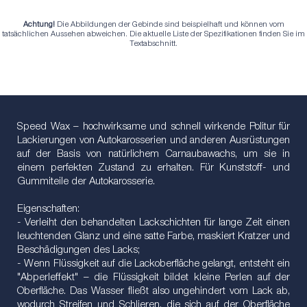
Achtung!
Die Abbildungen der Gebinde sind beispielhaft und können vom
tatsächlichen Aussehen abweichen. Die aktuelle Liste der Spezifikationen finden Sie im
Textabschnitt.
Speed Wax – hochwirksame und schnell wirkende Politur für
Lackierungen von Autokarosserien und anderen Ausrüstungen
auf der Basis von natürlichem Carnaubawachs, um sie in
einem perfekten Zustand zu erhalten. Für Kunststoff- und
Gummiteile der Autokarosserie.
Eigenschaften:
- Verleiht den behandelten Lackschichten für lange Zeit einen
leuchtenden Glanz und eine satte Farbe, maskiert Kratzer und
Beschädigungen des Lacks;
- Wenn Flüssigkeit auf die Lackoberfläche gelangt, entsteht ein
"Abperleffekt" – die Flüssigkeit bildet kleine Perlen auf der
Oberfläche. Das Wasser fließt also ungehindert vom Lack ab,
wodurch Streifen und Schlieren, die sich auf der Oberfläche