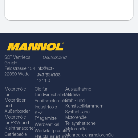
SCT Vertriebs
Deutschland
GmbH
Feldstrasse 154
info@sct-
22880 Wedel,
germany.de
+49 (0)4103
1211 0
Motorenöle
Öle für
Auslaufhähne
für
Landwirtschaftstechnik
/ Rohre
Motorräder
Stahl- und
Schiffsmotorenöle
und
Kunststoffklammern
Industrieöle
Außenborder
Synthetische
KFZ-
Motorenöle
Motorenöle
Pflegemittel
für PKW und
Teilsynthetische
Werbeartikel
Kleintransporter
Motorenöle
Werkstattprodukte
Getriebeöle
Mehrbereichsmotorenöle
Hauptausrüstung