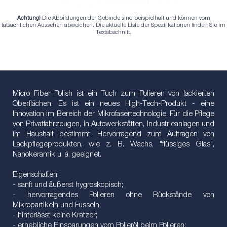
Achtung!
Die Abbildungen der Gebinde sind beispielhaft und können vom
tatsächlichen Aussehen abweichen. Die aktuelle Liste der Spezifikationen finden Sie im
Textabschnitt.
Micro Fiber Polish ist ein Tuch zum Polieren von lackierten
Oberflächen. Es ist ein neues High-Tech-Produkt - eine
Innovation im Bereich der Mikrofasertechnologie. Für die Pflege
von Privatfahrzeugen, in Autowerkstätten, Industrieanlagen und
im Haushalt bestimmt. Hervorragend zum Auftragen von
Lackpflegeprodukten, wie z. B. Wachs, "flüssiges Glas",
Nanokeramik u. ä. geeignet.
Eigenschaften:
- sanft und äußerst hygroskopisch;
- hervorragendes Polieren ohne Rückstände von
Mikropartikeln und Fusseln;
- hinterlässt keine Kratzer;
- erhebliche Einsparungen vom Polieröl beim Polieren;