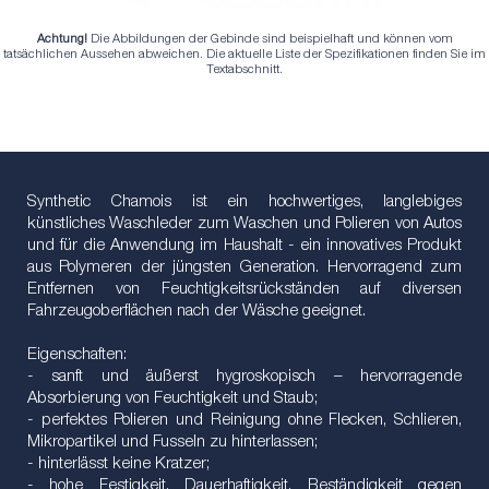
Achtung!
Die Abbildungen der Gebinde sind beispielhaft und können vom
tatsächlichen Aussehen abweichen. Die aktuelle Liste der Spezifikationen finden Sie im
Textabschnitt.
Synthetic Chamois ist ein hochwertiges, langlebiges
künstliches Waschleder zum Waschen und Polieren von Autos
und für die Anwendung im Haushalt - ein innovatives Produkt
aus Polymeren der jüngsten Generation. Hervorragend zum
Entfernen von Feuchtigkeitsrückständen auf diversen
Fahrzeugoberflächen nach der Wäsche geeignet.
Eigenschaften:
- sanft und äußerst hygroskopisch – hervorragende
Absorbierung von Feuchtigkeit und Staub;
- perfektes Polieren und Reinigung ohne Flecken, Schlieren,
Mikropartikel und Fusseln zu hinterlassen;
- hinterlässt keine Kratzer;
- hohe Festigkeit, Dauerhaftigkeit, Beständigkeit gegen