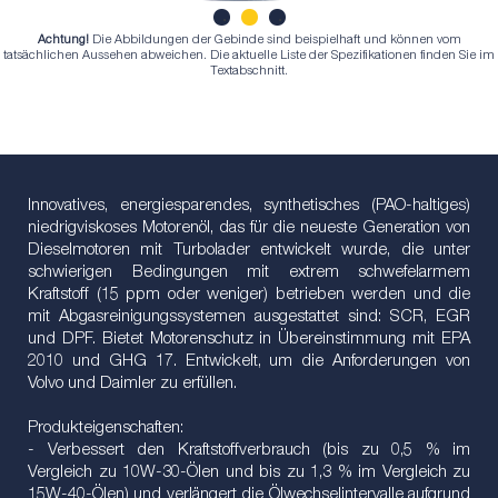
Achtung!
Die Abbildungen der Gebinde sind beispielhaft und können vom
1
2
3
tatsächlichen Aussehen abweichen. Die aktuelle Liste der Spezifikationen finden Sie im
Textabschnitt.
Innovatives, energiesparendes, synthetisches (PAO-haltiges)
niedrigviskoses Motorenöl, das für die neueste Generation von
Dieselmotoren mit Turbolader entwickelt wurde, die unter
schwierigen Bedingungen mit extrem schwefelarmem
Kraftstoff (15 ppm oder weniger) betrieben werden und die
mit Abgasreinigungssystemen ausgestattet sind: SCR, EGR
und DPF. Bietet Motorenschutz in Übereinstimmung mit EPA
2010 und GHG 17. Entwickelt, um die Anforderungen von
Volvo und Daimler zu erfüllen.
Produkteigenschaften:
- Verbessert den Kraftstoffverbrauch (bis zu 0,5 % im
Vergleich zu 10W-30-Ölen und bis zu 1,3 % im Vergleich zu
15W-40-Ölen) und verlängert die Ölwechselintervalle aufgrund