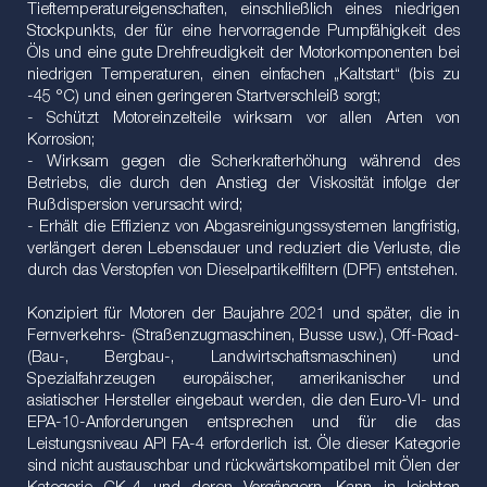
Tieftemperatureigenschaften, einschließlich eines niedrigen
Stockpunkts, der für eine hervorragende Pumpfähigkeit des
Öls und eine gute Drehfreudigkeit der Motorkomponenten bei
niedrigen Temperaturen, einen einfachen „Kaltstart“ (bis zu
-45 °C) und einen geringeren Startverschleiß sorgt;
- Schützt Motoreinzelteile wirksam vor allen Arten von
Korrosion;
- Wirksam gegen die Scherkrafterhöhung während des
Betriebs, die durch den Anstieg der Viskosität infolge der
Rußdispersion verursacht wird;
- Erhält die Effizienz von Abgasreinigungssystemen langfristig,
verlängert deren Lebensdauer und reduziert die Verluste, die
durch das Verstopfen von Dieselpartikelfiltern (DPF) entstehen.
Konzipiert für Motoren der Baujahre 2021 und später, die in
Fernverkehrs- (Straßenzugmaschinen, Busse usw.), Off-Road-
(Bau-, Bergbau-, Landwirtschaftsmaschinen) und
Spezialfahrzeugen europäischer, amerikanischer und
asiatischer Hersteller eingebaut werden, die den Euro-VI- und
EPA-10-Anforderungen entsprechen und für die das
Leistungsniveau API FA-4 erforderlich ist. Öle dieser Kategorie
sind nicht austauschbar und rückwärtskompatibel mit Ölen der