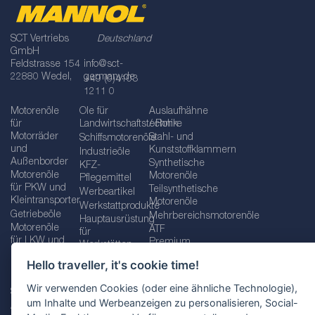
SCT Vertriebs
Deutschland
GmbH
Feldstrasse 154
info@sct-
22880 Wedel,
germany.de
+49 (0)4103
1211 0
Motorenöle
Öle für
Auslaufhähne
für
Landwirtschaftstechnik
/ Rohre
Motorräder
Stahl- und
Schiffsmotorenöle
und
Kunststoffklammern
Industrieöle
Außenborder
Synthetische
KFZ-
Motorenöle
Motorenöle
Pflegemittel
für PKW und
Teilsynthetische
Werbeartikel
Kleintransporter
Motorenöle
Werkstattprodukte
Getriebeöle
Mehrbereichsmotorenöle
Hauptausrüstung
Motorenöle
ATF
für
für LKW und
Premium
Werkstätten
Busse
quality line
Schraubenschlüssel
Hello traveller, it's cookie time!
Betriebs-
Öle für
und
und
Automatikgetriebe
Schraubenschlüsselsätze
Wir verwenden Cookies (oder eine ähnliche Technologie),
Serviceflüssigkeiten
Getriebeöle
Zusätzliche
um Inhalte und Werbeanzeigen zu personalisieren, Social-
Additive
Werkzeuge