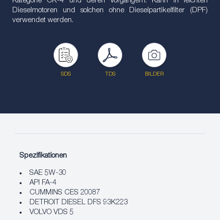
Kategorie CK-4 und deren Vorgängern. Kann in leichten
Dieselmotoren und solchen ohne Dieselpartikelfilter (DPF)
verwendet werden.
SDS
TDS
BILDER
Spezifikationen
SAE 5W-30
API FA-4
CUMMINS CES 20087
DETROIT DIESEL DFS 93K223
VOLVO VDS 5