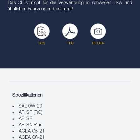
Das Öl ist nicht für die Verwendung in schweren Lkw und
ähnlichen Fahrzeugen bestimmt!
SDS
TDS
BILDER
Spezifikationen
SAE 0W-20
API SP (RC)
API SP
API SN Plus
ACEA C5-21
ACEA C6-21