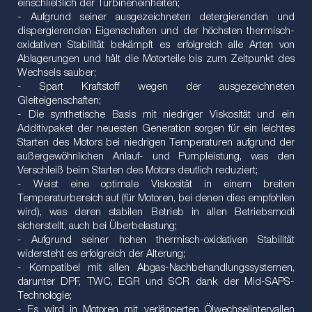
einschließlich der Turbineneinheiten;
- Aufgrund seiner ausgezeichneten detergierenden und
dispergierenden Eigenschaften und der höchsten thermisch-
oxidativen Stabilität bekämpft es erfolgreich alle Arten von
Ablagerungen und hält die Motorteile bis zum Zeitpunkt des
Wechsels sauber;
- Spart Kraftstoff wegen der ausgezeichneten
Gleiteigenschaften;
- Die synthetische Basis mit niedriger Viskosität und ein
Additivpaket der neuesten Generation sorgen für ein leichtes
Starten des Motors bei niedrigen Temperaturen aufgrund der
außergewöhnlichen Anlauf- und Pumpleistung, was den
Verschleiß beim Starten des Motors deutlich reduziert;
- Weist eine optimale Viskosität in einem breiten
Temperaturbereich auf (für Motoren, bei denen dies empfohlen
wird), was deren stabilen Betrieb in allen Betriebsmodi
sicherstellt, auch bei Überbelastung;
- Aufgrund seiner hohen thermisch-oxidativen Stabilität
widersteht es erfolgreich der Alterung;
- Kompatibel mit allen Abgas-Nachbehandlungssystemen,
darunter DPF, TWC, EGR und SCR dank der Mid-SAPS-
Technologie;
- Es wird in Motoren mit verlängerten Ölwechselintervallen