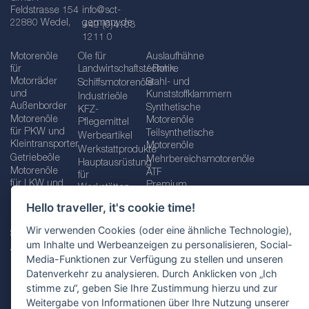
Feldstrasse 154
info@sct-
22880 Wedel,
germany.de
+49 (0)4103
1211 0
Motorenöle
Öle für
Auslaufhähne
für
Landwirtschaftstechnik
/ Rohre
Motorräder
Stahl- und
Schiffsmotorenöle
und
Kunststoffklammern
Industrieöle
Außenborder
Synthetische
KFZ-
Motorenöle
Motorenöle
Pflegemittel
für PKW und
Teilsynthetische
Werbeartikel
Kleintransporter
Motorenöle
Werkstattprodukte
Getriebeöle
Mehrbereichsmotorenöle
Hauptausrüstung
Motorenöle
ATF
für
für LKW und
Premium
Werkstätten
Busse
quality line
Schraubenschlüssel
Hello traveller, it's cookie time!
Betriebs-
Öle für
und
und
Automatikgetriebe
Schraubenschlüsselsätze
Wir verwenden Cookies (oder eine ähnliche Technologie),
Serviceflüssigkeiten
Getriebeöle
Zusätzliche
um Inhalte und Werbeanzeigen zu personalisieren, Social-
Additive
Werkzeuge
Media-Funktionen zur Verfügung zu stellen und unseren
Fette
für
Datenverkehr zu analysieren. Durch Anklicken von „Ich
Werkstätten
stimme zu“, geben Sie Ihre Zustimmung hierzu und zur
Weitergabe von Informationen über Ihre Nutzung unserer