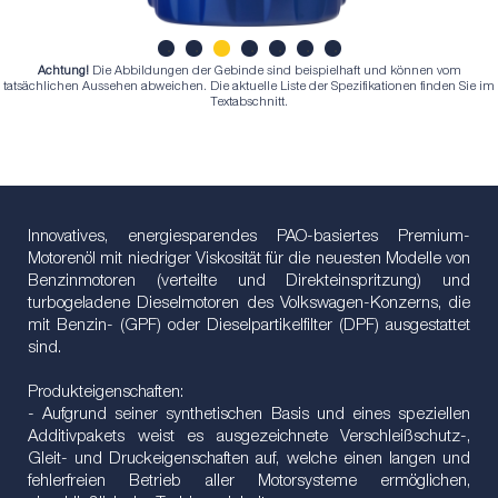
Achtung!
Die Abbildungen der Gebinde sind beispielhaft und können vom
1
2
3
4
5
6
7
tatsächlichen Aussehen abweichen. Die aktuelle Liste der Spezifikationen finden Sie im
Textabschnitt.
Innovatives, energiesparendes PAO-basiertes Premium-
Motorenöl mit niedriger Viskosität für die neuesten Modelle von
Benzinmotoren (verteilte und Direkteinspritzung) und
turbogeladene Dieselmotoren des Volkswagen-Konzerns, die
mit Benzin- (GPF) oder Dieselpartikelfilter (DPF) ausgestattet
sind.
Produkteigenschaften:
- Aufgrund seiner synthetischen Basis und eines speziellen
Additivpakets weist es ausgezeichnete Verschleißschutz-,
Gleit- und Druckeigenschaften auf, welche einen langen und
fehlerfreien Betrieb aller Motorsysteme ermöglichen,