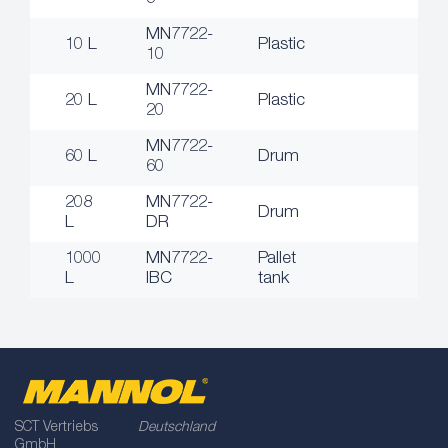
MN7722-
10 L
Plastic
10
MN7722-
20 L
Plastic
20
MN7722-
60 L
Drum
60
208
MN7722-
Drum
L
DR
1000
MN7722-
Pallet
L
IBC
tank
SCT Vertriebs
Deutschland
GmbH