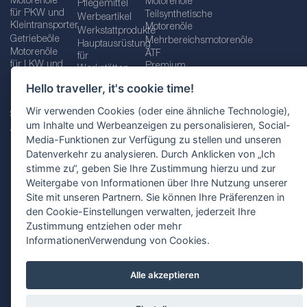
Motorenöle
Motorenöle
Pflegemittel
für PKW und
Teilsynthetische
Werbeartikel
Kleintransporter
Motorenöle
Werkstattprodukte
Getriebeöle
Mehrbereichsmotorenöle
Hauptausrüstung
Motorenöle
ATF
für
für LKW und
Premium
Werkstätten
Busse
quality line
Schraubenschlüssel
Hello traveller, it's cookie time!
Betriebs-
Öle für
und
und
Automatikgetriebe
Schraubenschlüsselsätze
Wir verwenden Cookies (oder eine ähnliche Technologie),
Serviceflüssigkeiten
Getriebeöle
Zusätzliche
um Inhalte und Werbeanzeigen zu personalisieren, Social-
Additive
Werkzeuge
Media-Funktionen zur Verfügung zu stellen und unseren
Fette
für
Datenverkehr zu analysieren. Durch Anklicken von „Ich
Werkstätten
stimme zu“, geben Sie Ihre Zustimmung hierzu und zur
Weitergabe von Informationen über Ihre Nutzung unserer
Site mit unseren Partnern. Sie können Ihre Präferenzen in
den Cookie-Einstellungen verwalten, jederzeit Ihre
Impressum
AGB
Zustimmung entziehen oder mehr
Datenschutzbestimmungen
Standortauswahl
InformationenVerwendung von Cookies.
Alle akzeptieren