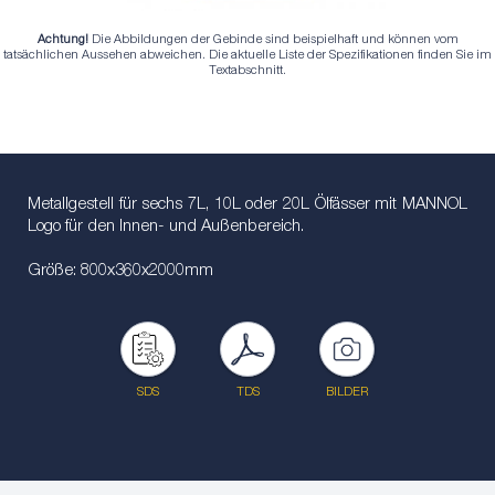
Achtung!
Die Abbildungen der Gebinde sind beispielhaft und können vom
tatsächlichen Aussehen abweichen. Die aktuelle Liste der Spezifikationen finden Sie im
Textabschnitt.
Metallgestell für sechs 7L, 10L oder 20L Ölfässer mit MANNOL
Logo für den Innen- und Außenbereich.
Größe: 800x360x2000mm
SDS
TDS
BILDER