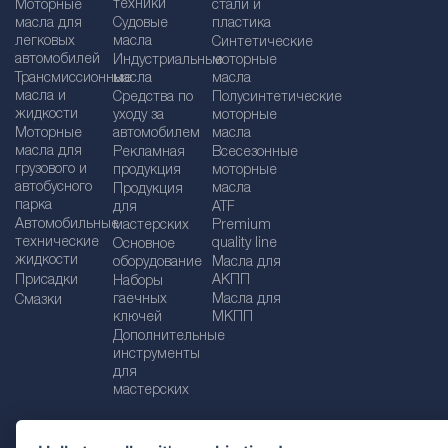
техники
Моторные
стали и
масла для
Судовые
пластика
легковых
масла
Синтетические
автомобилей
Индустриальные
моторные
Трансмиссионные
масла
масла
масла и
Средства по
Полусинтетические
жидкости
уходу за
моторные
Моторные
автомобилем
масла
масла для
Рекламная
Bсесезонные
грузового и
продукция
моторные
автобусного
масла
Продукция
парка
для
ATF
Автомобильные
мастерских
Premium
технические
quality line
Основное
жидкости
оборудование
Масла для
Присадки
АКПП
Наборы
гаечных
Масла для
Смазки
ключей
МКПП
Дополнительные
инструменты
для
мастерских