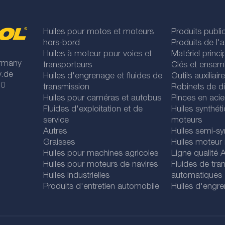
Huiles pour motos et moteurs
Produits publi
hors-bord
Produits de l'at
Huiles à moteur pour voies et
Matériel princip
rmany
transporteurs
Clés et ensem
y.de
Huiles d'engrenage et fluides de
Outils auxiliair
 0
transmission
Robinets de di
Huiles pour caméras et autobus
Pinces en acie
Fluides d'exploitation et de
Huiles synthét
service
moteurs
Autres
Huiles semi-sy
Graisses
Huiles moteur
Huiles pour machines agricoles
Ligne qualité
Huiles pour moteurs de navires
Fluides de tra
Huiles industrielles
automatiques
Produits d'entretien automobile
Huiles d'engr