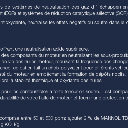
e systèmes de neutralisation des gaz d ' échappement tels
t (EGR) et systèmes de réduction catalytique sélective (SCR)
tioxydante, neutralise les effets négatifs du soufre dans le
offrant une neutralisation acide supérieure.
ion des composants du moteur en neutralisant les sous-produit
e de vie des huiles moteur, réduisant la fréquence des chang
nce, ce qui en fait un choix polyvalent pour différents véhicu
reté du moteur en empêchant la formation de dépôts nocifs.
iore la stabilité thermique et oxydante des huiles.
 les combustibles à forte teneur en soufre. Il est compatibl
durabilité de votre huile de moteur et fournir une protection 
t comprise entre 50 et 500 ppm: ajouter 2 % de MANNOL TBN-
 mg KOH/g.