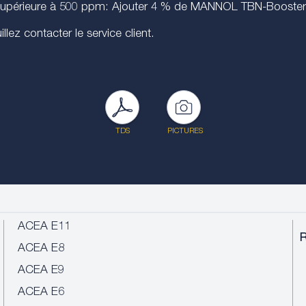
t supérieure à 500 ppm: Ajouter 4 % de MANNOL TBN-Booster
lez contacter le service client.
TDS
PICTURES
ACEA E11
ACEA E8
ACEA E9
ACEA E6