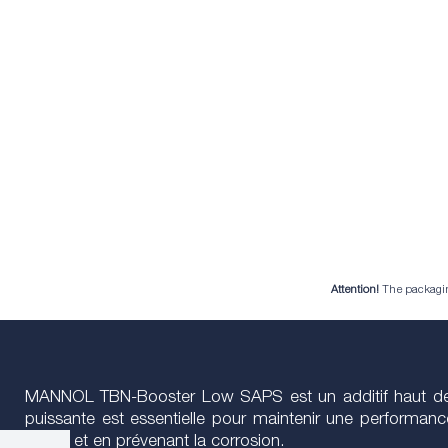
Attention!
The packaging 
MANNOL TBN-Booster Low SAPS est un additif haut de g
puissante est essentielle pour maintenir une performance
nocifs et en prévenant la corrosion.