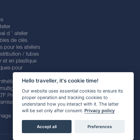
cs
elier
al d ' atelier
bles de clés
es pour les ateliers
stribution / tubes
r et en plastique
iques pour
Hello traveller, it's cookie time!
nthétiques
 multigrades
Our website uses essential cookies to ensure its
 ATF Premium
proper operation and tracking cookies to
nsmission
understand how you interact with it. The latter
will be set only after consent.
Privacy policy
enage
Accept all
Preferences