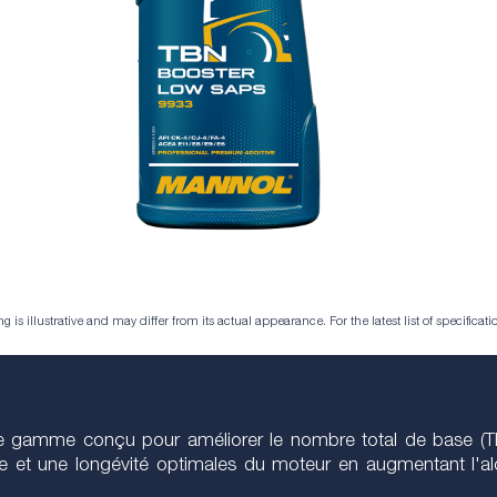
is illustrative and may differ from its actual appearance. For the latest list of specificatio
amme conçu pour améliorer le nombre total de base (TBN)
 et une longévité optimales du moteur en augmentant l'alcal