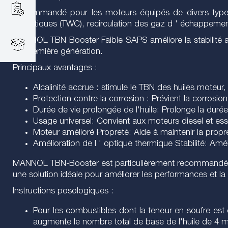
Recommandé pour les moteurs équipés de divers types d
catalytiques (TWC), recirculation des gaz d ' échappemen
MANNOL TBN Booster Faible SAPS améliore la stabilité an
de première génération.
Principaux avantages :
Alcalinité accrue : stimule le TBN des huiles moteur, 
Protection contre la corrosion : Prévient la corros
Durée de vie prolongée de l'huile: Prolonge la duré
Usage universel: Convient aux moteurs diesel et esse
Moteur amélioré Propreté: Aide à maintenir la prop
Amélioration de l ' optique thermique Stabilité: Amél
MANNOL TBN-Booster est particulièrement recommandé pour
une solution idéale pour améliorer les performances et la 
Instructions posologiques :
Pour les combustibles dont la teneur en soufre es
augmente le nombre total de base de l'huile de 4