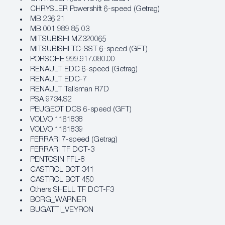
CHRYSLER Powershift 6-speed (Getrag)
MB 236.21
MB 001 989 85 03
MITSUBISHI MZ320065
MITSUBISHI TC-SST 6-speed (GFT)
PORSCHE 999.917.080.00
RENAULT EDC 6-speed (Getrag)
RENAULT EDC-7
RENAULT Talisman R7D
PSA 9734.S2
PEUGEOT DCS 6-speed (GFT)
VOLVO 1161838
VOLVO 1161839
FERRARI 7-speed (Getrag)
FERRARI TF DCT-3
PENTOSIN FFL-8
CASTROL ВОТ 341
CASTROL ВОТ 450
Others SHELL TF DCT-F3
BORG_WARNER
BUGATTI_VEYRON