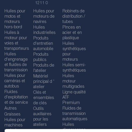
1211 0
Huiles pour
Huiles pour
Robinets de
motos et
moteurs de
distribution /
moteurs
navires
tubes
hors-bord
Huiles
Pinces en
Huiles à
industrielles
acier et en
moteur pour
plastique
Produits
voies et
d'entretien
Huiles
transporteurs
automobile
synthétiques
Huiles
pour
Produits
d'engrenage
moteurs
publics
et fluides de
Huiles semi-
Produits de
transmission
synthétiques
l'atelier
Huiles pour
Huiles
Matériel
caméras et
moteur
principal d '
autobus
multigrades
atelier
Fluides
Ligne qualité
Clés et
d'exploitation
ATF
ensembles
et de service
Premium
de clés
Autres
Fluides de
Outils
transmission
auxiliaires
Graisses
automatiques
pour les
Huiles pour
ateliers
Huiles
machines
d'engrenage
agricoles