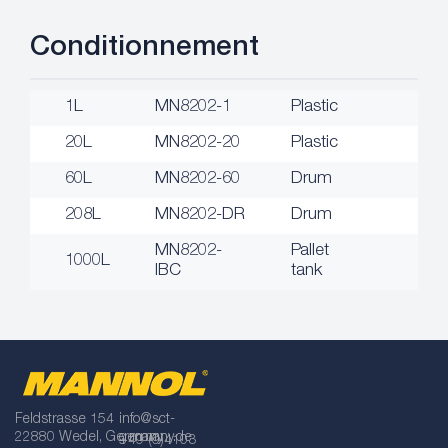
Conditionnement
1L
MN8202-1
Plastic
20L
MN8202-20
Plastic
60L
MN8202-60
Drum
208L
MN8202-DR
Drum
MN8202-
Pallet
1000L
IBC
tank
Feldstrasse 154
info@sct-
22880 Wedel, Germany
germany.de
+49 (0)4103