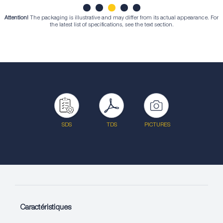
Attention!
The packaging is illustrative and may differ from its actual appearance. For
1
2
3
4
5
the latest list of specifications, see the text section.
SDS
TDS
PICTURES
Caractéristiques