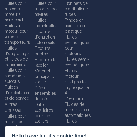
Huiles pour
Huiles pour
Robinets de
motos et
moteurs de
distribution /
moteurs
navires
tubes
hors-bord
Huiles
Pinces en
Huiles à
industrielles
acier et en
moteur pour
plastique
Produits
voies et
d'entretien
Huiles
transporteurs
automobile
synthétiques
Huiles
pour
Produits
d'engrenage
moteurs
publics
et fluides de
Huiles semi-
Produits de
transmission
synthétiques
l'atelier
Huiles pour
Huiles
Matériel
caméras et
moteur
principal d '
autobus
multigrades
atelier
Fluides
Ligne qualité
Clés et
d'exploitation
ATF
ensembles
et de service
Premium
de clés
Autres
Fluides de
Outils
transmission
auxiliaires
Graisses
automatiques
pour les
Huiles pour
ateliers
Huiles
machines
d'engrenage
agricoles
Hello traveller, it's cookie time!