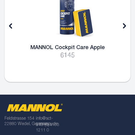
MANNOL Cockpit Care Apple
6145
Feldstrasse 154
info@sct-
22880 Wedel, Germany
germany.de
+49 (0)4103
1211 0