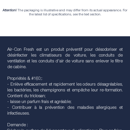
Attention!
The packaging is illustrative and may differ from its actual appearance. For
the latest list of specifications, see the text section.
Air-Con Fresh est un produit préventif pour désodoriser et
désinfecter les climatiseurs de voiture, les conduits de
ventilation et les conduits d'air de voiture sans enlever le filtre
de cabine.
Propriétés & #160;:
- Enlève efficacement et rapidement les odeurs désagréables,
les bactéries, les champignons et empêche leur re-formation.
Contient du triclosan;
- laisse un parfum frais et agréable;
- Contribuer à la prévention des maladies allergiques et
infectieuses.
Demande :