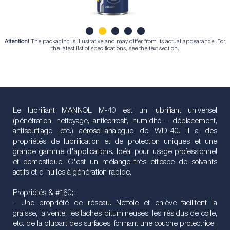
Attention!
The packaging is illustrative and may differ from its actual appearance. For
1
2
3
4
5
the latest list of specifications, see the text section.
Le lubrifiant MANNOL M-40 est un lubrifiant universel
(pénétration, nettoyage, anticorrosif, humidité – déplacement,
antisoufflage, etc.) aérosol-analogue de WD-40. Il a des
propriétés de lubrification et de protection uniques et une
grande gamme d'applications. Idéal pour usage professionnel
et domestique. C'est un mélange très efficace de solvants
actifs et d'huiles à génération rapide.
Propriétés & #160;:
- Une propriété de réseau. Nettoie et enlève facilitent la
graisse, la vente, les taches bitumineuses, les résidus de colle,
etc. de la plupart des surfaces, formant une couche protectrice;