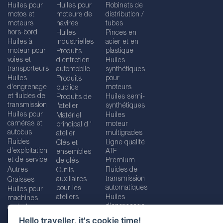
Huiles pour
Huiles pour
Robinets de
motos et
moteurs de
distribution /
moteurs
navires
tubes
hors-bord
Huiles
Pinces en
Huiles à
industrielles
acier et en
moteur pour
plastique
Produits
voies et
d'entretien
Huiles
transporteurs
automobile
synthétiques
Huiles
pour
Produits
d'engrenage
moteurs
publics
et fluides de
Huiles semi-
Produits de
transmission
synthétiques
l'atelier
Huiles pour
Huiles
Matériel
caméras et
moteur
principal d '
autobus
multigrades
atelier
Fluides
Ligne qualité
Clés et
d'exploitation
ATF
ensembles
et de service
Premium
de clés
Autres
Fluides de
Outils
transmission
auxiliaires
Graisses
automatiques
pour les
Huiles pour
ateliers
Huiles
machines
d'engrenage
agricoles
Hello traveller, it's cookie time!