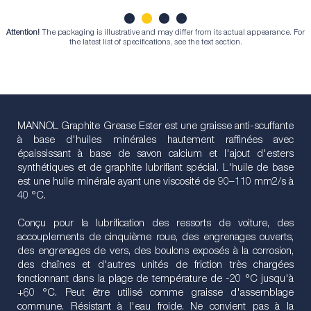
Attention!
The packaging is illustrative and may differ from its actual appearance. For
1
2
3
4
the latest list of specifications, see the text section.
MANNOL Graphite Grease Ester est une graisse anti-scuffante
à base d'huiles minérales hautement raffinées avec
épaississant à base de savon calcium et l'ajout d'esters
synthétiques et de graphite lubrifiant spécial. L'huile de base
est une huile minérale ayant une viscosité de 90–110 mm2/s à
40 °C.
Conçu pour la lubrification des ressorts de voiture, des
accouplements de cinquième roue, des engrenages ouverts,
des engrenages de vers, des boulons exposés à la corrosion,
des chaînes et d'autres unités de friction très chargées
fonctionnant dans la plage de température de -20 °C jusqu'à
+60 °C. Peut être utilisé comme graisse d'assemblage
commune. Résistant à l'eau froide. Ne convient pas à la