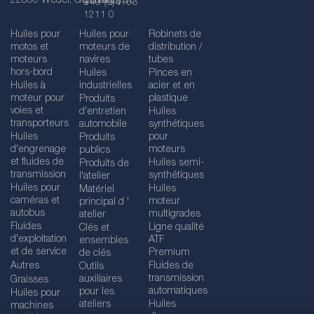
22880 Wedel, Germany
germany.de
+49 (0)4103
1211 0
Huiles pour
Huiles pour
Robinets de
motos et
moteurs de
distribution /
moteurs
navires
tubes
hors-bord
Huiles
Pinces en
Huiles à
industrielles
acier et en
moteur pour
plastique
Produits
voies et
d'entretien
Huiles
transporteurs
automobile
synthétiques
Huiles
pour
Produits
d'engrenage
moteurs
publics
et fluides de
Huiles semi-
Produits de
transmission
synthétiques
l'atelier
Huiles pour
Huiles
Matériel
caméras et
moteur
principal d '
autobus
multigrades
atelier
Fluides
Ligne qualité
Clés et
d'exploitation
ATF
ensembles
et de service
Premium
de clés
Autres
Fluides de
Outils
transmission
auxiliaires
Graisses
automatiques
pour les
Huiles pour
ateliers
Huiles
machines