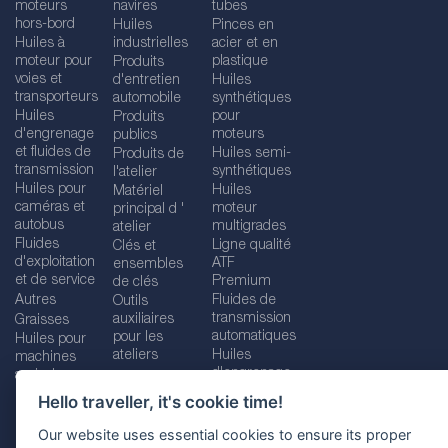
moteurs
navires
tubes
hors-bord
Huiles
Pinces en
Huiles à
industrielles
acier et en
moteur pour
plastique
Produits
voies et
d'entretien
Huiles
transporteurs
automobile
synthétiques
Huiles
pour
Produits
d'engrenage
moteurs
publics
et fluides de
Huiles semi-
Produits de
transmission
synthétiques
l'atelier
Huiles pour
Huiles
Matériel
caméras et
moteur
principal d '
autobus
multigrades
atelier
Fluides
Ligne qualité
Clés et
d'exploitation
ATF
ensembles
et de service
Premium
de clés
Autres
Fluides de
Outils
transmission
auxiliaires
Graisses
automatiques
pour les
Huiles pour
ateliers
Huiles
machines
d'engrenage
agricoles
Hello traveller, it's cookie time!
Our website uses essential cookies to ensure its proper