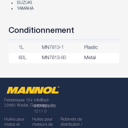
SUZUKI
YAMAHA
Conditionnement
1L
MN7813-1
Plastic
60L
MN7813-60
Metal
Feldstrasse 154
info@sct-
22880 Wedel, Germany
germany.de
+49 (0)4103
1211 0
Huiles pour
Huiles pour
Robinets de
motos et
moteurs de
distribution /