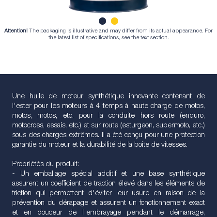
Attention!
The packaging is illustrative and may differ from its actual appearance. For
1
2
the latest list of specifications, see the text section.
Une huile de moteur synthétique innovante contenant de
l'ester pour les moteurs à 4 temps à haute charge de motos,
motos, motos, etc. pour la conduite hors route (enduro,
motocross, essais, etc.) et sur route (esturgeon, supermoto, etc.)
sous des charges extrêmes. Il a été conçu pour une protection
garantie du moteur et la durabilité de la boîte de vitesses.
Propriétés du produit:
- Un emballage spécial additif et une base synthétique
assurent un coefficient de traction élevé dans les éléments de
friction qui permettent d'éviter leur usure en raison de la
prévention du dérapage et assurent un fonctionnement exact
et en douceur de l'embrayage pendant le démarrage,