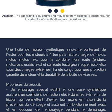
Attention!
The packaging is illustrative and may differ from its actual appearance. For
1
2
3
the latest list of specifications, see the text section.
Une huile de moteur synthétique innovante contenant de
l'ester pour les moteurs à 4 temps à haute charge de motos,
motos, motos, etc. pour la conduite hors route (enduro,
motocross, essais, etc.) et sur route (esturgeon, supermoto, etc.)
sous des charges extrêmes. Il a été conçu pour une protection
garantie du moteur et la durabilité de la boîte de vitesses.
Propriétés du produit:
- Un emballage spécial additif et une base synthétique
assurent un coefficient de traction élevé dans les éléments de
friction qui permettent d'éviter leur usure en raison de la
prévention du dérapage et assurent un fonctionnement exact
et en douceur de l'embrayage pendant le démarrage,