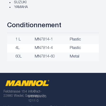
SUZUKI
YAMAHA
Conditionnement
1 L
MN7814-1
Plastic
4L
MN7814-4
Plastic
60L
MN7814-60
Metal
Feldstrasse 154
info@sct-
22880 Wedel, Germany
germany.de
+49 (0)4103
1211 0