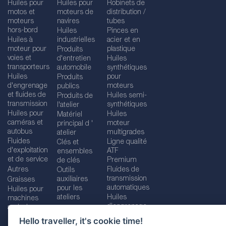
Huiles pour
Huiles pour
Robinets de
motos et
moteurs de
distribution /
moteurs
navires
tubes
hors-bord
Huiles
Pinces en
Huiles à
industrielles
acier et en
moteur pour
plastique
Produits
voies et
d'entretien
Huiles
transporteurs
automobile
synthétiques
Huiles
pour
Produits
d'engrenage
moteurs
publics
et fluides de
Huiles semi-
Produits de
transmission
synthétiques
l'atelier
Huiles pour
Huiles
Matériel
caméras et
moteur
principal d '
autobus
multigrades
atelier
Fluides
Ligne qualité
Clés et
d'exploitation
ATF
ensembles
et de service
Premium
de clés
Autres
Fluides de
Outils
transmission
auxiliaires
Graisses
automatiques
pour les
Huiles pour
ateliers
Huiles
machines
d'engrenage
agricoles
Hello traveller, it's cookie time!