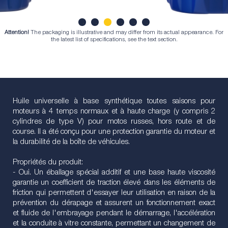
Attention!
The packaging is illustrative and may differ from its actual appearance. For
1
2
3
4
5
6
the latest list of specifications, see the text section.
Huile universelle à base synthétique toutes saisons pour
moteurs à 4 temps normaux et à haute charge (y compris 2
cylindres de type V) pour motos russes, hors route et de
course. Il a été conçu pour une protection garantie du moteur et
la durabilité de la boîte de véhicules.
Propriétés du produit:
- Oui. Un éballage spécial additif et une base haute viscosité
garantie un coefficient de traction élevé dans les éléments de
friction qui permettent d'essayer leur utilisation en raison de la
prévention du dérapage et assurent un fonctionnement exact
et fluide de l'embrayage pendant le démarrage, l'accélération
et la conduite à vitre constante, permettant un changement de