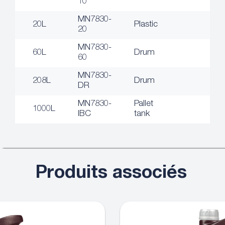
10
MN7830-
20L
Plastic
20
MN7830-
60L
Drum
60
MN7830-
208L
Drum
DR
MN7830-
Pallet
1000L
IBC
tank
Produits associés