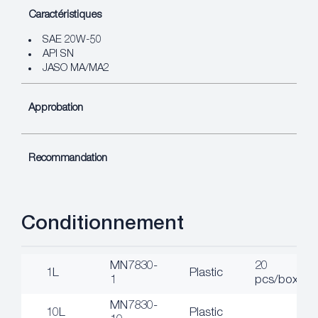
Caractéristiques
SAE 20W-50
API SN
JASO MA/MA2
Approbation
Recommandation
Conditionnement
MN7830-
20
1L
Plastic
1
pcs/box
MN7830-
10L
Plastic