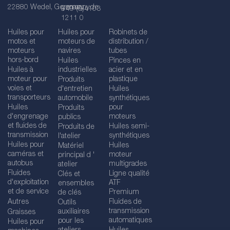
22880 Wedel, Germany
germany.de
+49 (0)4103
1211 0
Huiles pour
Huiles pour
Robinets de
motos et
moteurs de
distribution /
moteurs
navires
tubes
hors-bord
Huiles
Pinces en
Huiles à
industrielles
acier et en
moteur pour
plastique
Produits
voies et
d'entretien
Huiles
transporteurs
automobile
synthétiques
Huiles
pour
Produits
d'engrenage
moteurs
publics
et fluides de
Huiles semi-
Produits de
transmission
synthétiques
l'atelier
Huiles pour
Huiles
Matériel
caméras et
moteur
principal d '
autobus
multigrades
atelier
Fluides
Ligne qualité
Clés et
d'exploitation
ATF
ensembles
et de service
Premium
de clés
Autres
Fluides de
Outils
transmission
auxiliaires
Graisses
automatiques
pour les
Huiles pour