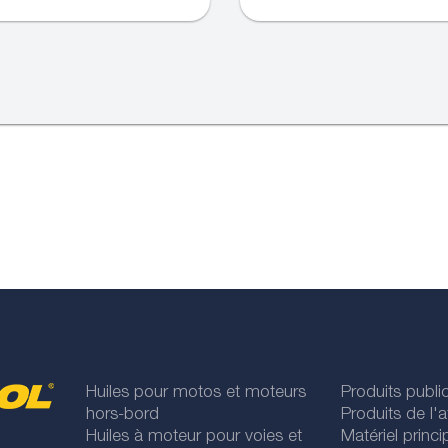
Huiles pour motos et moteurs
Produits publi
hors-bord
Produits de l'at
Huiles à moteur pour voies et
Matériel princip