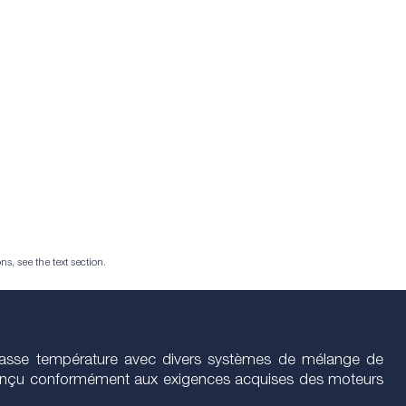
ns, see the text section.
 basse température avec divers systèmes de mélange de
été conçu conformément aux exigences acquises des moteurs