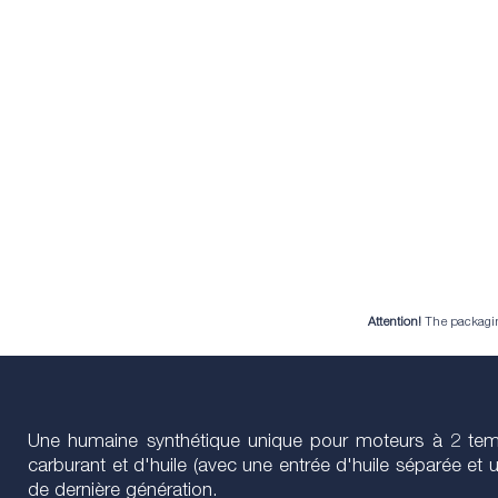
Attention!
The packaging 
Une humaine synthétique unique pour moteurs à 2 temp
carburant et d'huile (avec une entrée d'huile séparée et
de dernière génération.