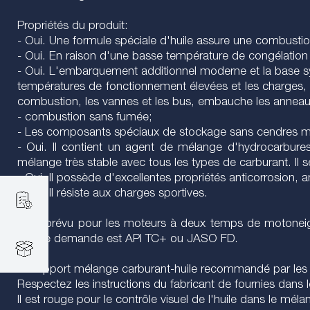
Propriétés du produit:
- Oui. Une formule spéciale d'huile assure une combustio
- Oui. En raison d'une basse température de congélation (
- Oui. L'embarquement additionnel moderne et la base s
températures de fonctionnement élevées et les charges,
combustion, les vannes et les bus, embauche les anneaux 
- combustion sans fumée;
- Les composants spéciaux de stockage sans cendres ma
- Oui. Il contient un agent de mélange d'hydrocarbures 
mélange très stable avec tous les types de carburant. Il
- Oui. Il possède d'excellentes propriétés anticorrosion, a
- Oui. Il résiste aux charges sportives.
Il est prévu pour les moteurs à deux temps de motoneiges
d'huile demande est API TC+ ou JASO FD.
Le rapport mélange carburant-huile recommandé par les f
Respectez les instructions du fabricant de fournies dans l
Il est rouge pour le contrôle visuel de l'huile dans le méla