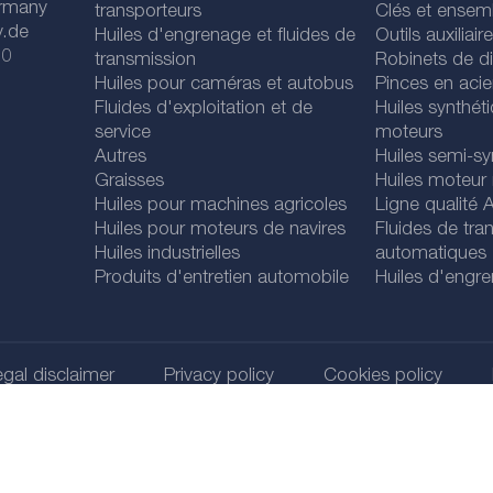
rmany
transporteurs
Clés et ensem
y.de
Huiles d'engrenage et fluides de
Outils auxiliair
 0
transmission
Robinets de di
Huiles pour caméras et autobus
Pinces en acie
Fluides d'exploitation et de
Huiles synthét
service
moteurs
Autres
Huiles semi-sy
Graisses
Huiles moteur
Huiles pour machines agricoles
Ligne qualité
Huiles pour moteurs de navires
Fluides de tra
Huiles industrielles
automatiques
Produits d'entretien automobile
Huiles d'engr
gal disclaimer
Privacy policy
Cookies policy