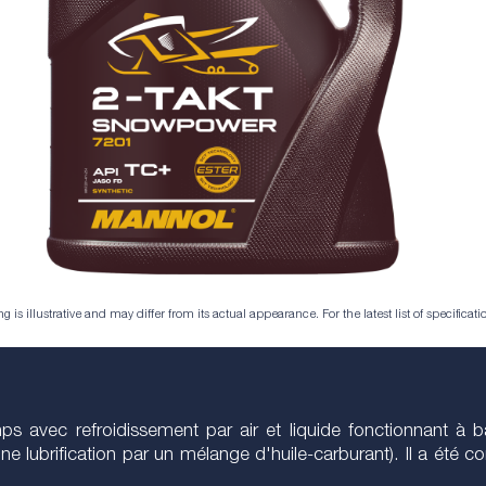
is illustrative and may differ from its actual appearance. For the latest list of specificatio
s avec refroidissement par air et liquide fonctionnant à
 une lubrification par un mélange d'huile-carburant). Il a 