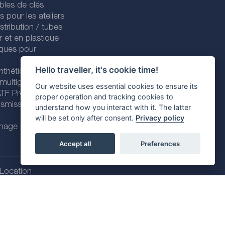
bles de clés
es pour les ateliers
stribution / tubes
r et en plastique
iques pour
Hello traveller, it's cookie time!
nthétiques
 multigrades
Our website uses essential cookies to ensure its
 ATF Premium
proper operation and tracking cookies to
nsmission
understand how you interact with it. The latter
will be set only after consent.
Privacy policy
enage
Accept all
Preferences
Location