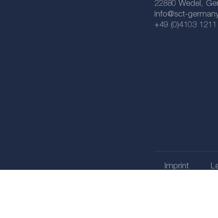
22880 Wedel, Ge
info@sct-german
+49 (0)4103 1211
Imprint
Le
selector