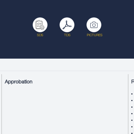
SDS
TDS
PICTURES
Approbation