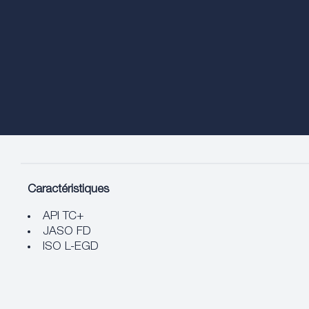
Caractéristiques
API TC+
JASO FD
ISO L-EGD