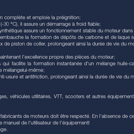
n complète et emploie la préignition;
-30 °C), il assure un démarrage à froid fiable;
ynthétique assure un fonctionnement stable du moteur dans 
 embauche la formation de dépôts de carbone et de laque su
de piston de coller, prolongeant ainsi la durée de vie du m
intenant l'excellence propre des pièces du moteur;
qui facilite la formation instantanée d'un mélange huile-ca
 se mélangelui-même;
nti-usure et antifriction, prolongeant ainsi la durée de vie du 
, véhicules utilitaires, VTT, scooters et autres équipement
abricants de moteurs doit être respecté. En l'absence de c
e manuel de l'utilisateur de l'équipement!
nge.