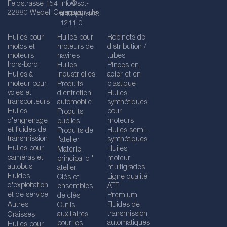
Feldstrasse 154
info@sct-
22880 Wedel, Germany
germany.de
+49 (0)4103
1211 0
Huiles pour
Huiles pour
Robinets de
motos et
moteurs de
distribution /
moteurs
navires
tubes
hors-bord
Huiles
Pinces en
Huiles à
industrielles
acier et en
moteur pour
plastique
Produits
voies et
d'entretien
Huiles
transporteurs
automobile
synthétiques
Huiles
pour
Produits
d'engrenage
moteurs
publics
et fluides de
Huiles semi-
Produits de
transmission
synthétiques
l'atelier
Huiles pour
Huiles
Matériel
caméras et
moteur
principal d '
autobus
multigrades
atelier
Fluides
Ligne qualité
Clés et
d'exploitation
ATF
ensembles
et de service
Premium
de clés
Autres
Fluides de
Outils
transmission
auxiliaires
Graisses
automatiques
pour les
Huiles pour