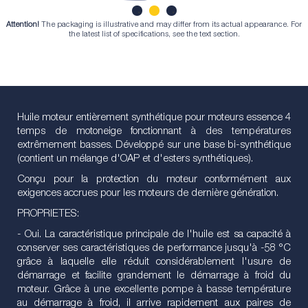
Attention!
The packaging is illustrative and may differ from its actual appearance. For
1
2
3
the latest list of specifications, see the text section.
Huile moteur entièrement synthétique pour moteurs essence 4
temps de motoneige fonctionnant à des températures
extrêmement basses. Développé sur une base bi-synthétique
(contient un mélange d'OAP et d'esters synthétiques).
Conçu pour la protection du moteur conformément aux
exigences accrues pour les moteurs de dernière génération.
PROPRIETES:
- Oui. La caractéristique principale de l'huile est sa capacité à
conserver ses caractéristiques de performance jusqu'à -58 °C
grâce à laquelle elle réduit considérablement l'usure de
démarrage et facilite grandement le démarrage à froid du
moteur. Grâce à une excellente pompe à basse température
au démarrage à froid, il arrive rapidement aux paires de