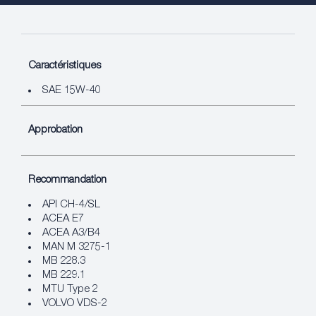
Caractéristiques
SAE 15W-40
Approbation
Recommandation
API CH-4/SL
ACEA E7
ACEA A3/B4
MAN M 3275-1
MB 228.3
MB 229.1
MTU Type 2
VOLVO VDS-2