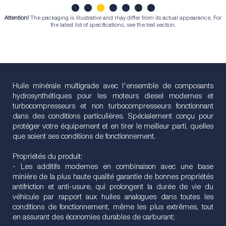
Attention!
The packaging is illustrative and may differ from its actual appearance. For
1
2
3
4
5
6
7
the latest list of specifications, see the text section.
Huile minérale multigrade avec l'ensemble de composants
hydrosynthétiques pour les moteurs diesel modernes et
turbocompresseurs et non turbocompresseurs fonctionnant
dans des conditions particulières. Spécialement conçu pour
protéger votre équipement et en tirer le meilleur parti, quelles
que soient ses conditions de fonctionnement.
Propriétés du produit:
- Les additifs modernes en combinaison avec une base
minière de la plus haute qualité garantie de bonnes propriétés
antifriction et anti-usure, qui prolongent la durée de vie du
véhicule par rapport aux huiles analogues dans toutes les
conditions de fonctionnement, même les plus extrêmes, tout
en assurant des économies durables de carburant;