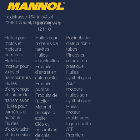
Feldstrasse 154
info@sct-
22880 Wedel, Germany
germany.de
+49 (0)4103
1211 0
Huiles pour
Huiles pour
Robinets de
motos et
moteurs de
distribution /
moteurs
navires
tubes
hors-bord
Huiles
Pinces en
Huiles à
industrielles
acier et en
moteur pour
plastique
Produits
voies et
d'entretien
Huiles
transporteurs
automobile
synthétiques
Huiles
pour
Produits
d'engrenage
moteurs
publics
et fluides de
Huiles semi-
Produits de
transmission
synthétiques
l'atelier
Huiles pour
Huiles
Matériel
caméras et
moteur
principal d '
autobus
multigrades
atelier
Fluides
Ligne qualité
Clés et
d'exploitation
ATF
ensembles
et de service
Premium
de clés