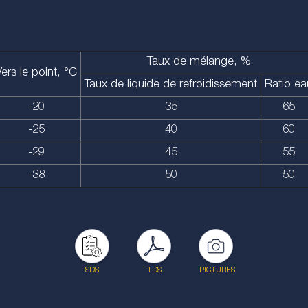
Taux de mélange, %
ers le point, °C
Taux de liquide de refroidissement
Ratio ea
-20
35
65
-25
40
60
-29
45
55
-38
50
50
SDS
TDS
PICTURES