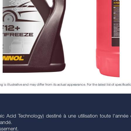
is illustrative and may differ from its actual appearance. For the latest list of specificatio
c Acid Technology) destiné à une utilisation toute l'année
mandé.
issement.