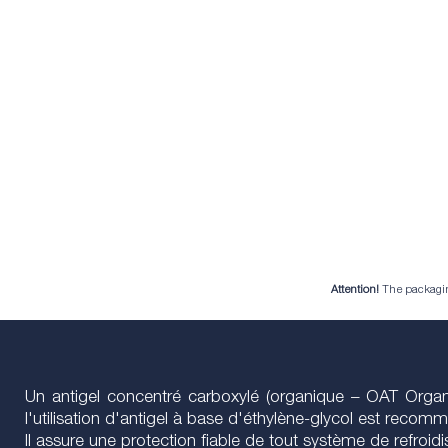
Attention!
The packaging 
Un antigel concentré carboxylé (organique – OAT Organi
l'utilisation d'antigel à base d'éthylène-glycol est recom
Il assure une protection fiable de tout système de refroid