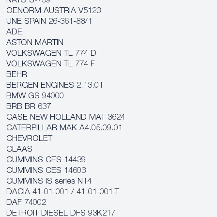
NATO S-759
OENORM AUSTRIA V5123
UNE SPAIN 26-361-88/1
ADE
ASTON MARTIN
VOLKSWAGEN TL 774 D
VOLKSWAGEN TL 774 F
BEHR
BERGEN ENGINES 2.13.01
BMW GS 94000
BRB BR 637
CASE NEW HOLLAND MAT 3624
CATERPILLAR MAK A4.05.09.01
CHEVROLET
CLAAS
CUMMINS CES 14439
CUMMINS CES 14603
CUMMINS IS series N14
DACIA 41-01-001 / 41-01-001-T
DAF 74002
DETROIT DIESEL DFS 93K217