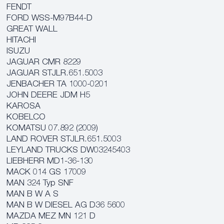
FENDT
FORD WSS-M97B44-D
GREAT WALL
HITACHI
ISUZU
JAGUAR CMR 8229
JAGUAR STJLR.651.5003
JENBACHER TA 1000-0201
JOHN DEERE JDM H5
KAROSA
KOBELCO
KOMATSU 07.892 (2009)
LAND ROVER STJLR.651.5003
LEYLAND TRUCKS DW03245403
LIEBHERR MD1-36-130
MACK 014 GS 17009
MAN 324 Typ SNF
MAN B W A S
MAN B W DIESEL AG D36 5600
MAZDA MEZ MN 121 D