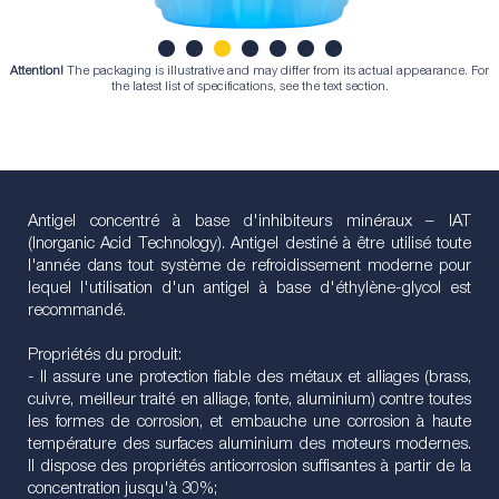
Attention!
The packaging is illustrative and may differ from its actual appearance. For
1
2
3
4
5
6
7
the latest list of specifications, see the text section.
Antigel concentré à base d'inhibiteurs minéraux – IAT
(Inorganic Acid Technology). Antigel destiné à être utilisé toute
l'année dans tout système de refroidissement moderne pour
lequel l'utilisation d'un antigel à base d'éthylène-glycol est
recommandé.
Propriétés du produit:
- Il assure une protection fiable des métaux et alliages (brass,
cuivre, meilleur traité en alliage, fonte, aluminium) contre toutes
les formes de corrosion, et embauche une corrosion à haute
température des surfaces aluminium des moteurs modernes.
Il dispose des propriétés anticorrosion suffisantes à partir de la
concentration jusqu'à 30%;