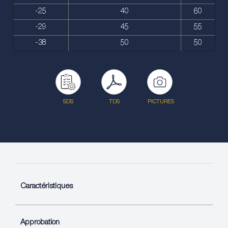
-25
40
60
-29
45
55
-38
50
50
SDS
TDS
PICTURES
Caractéristiques
Approbation