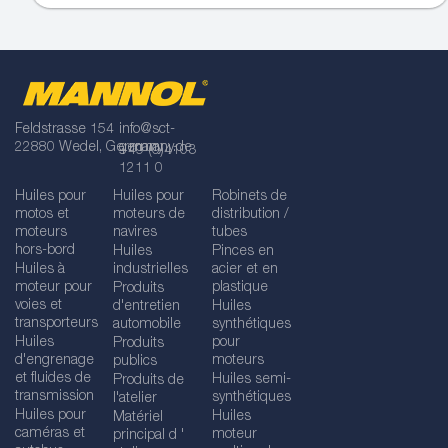
Feldstrasse 154
info@sct-
22880 Wedel, Germany
germany.de
+49 (0)4103
1211 0
Huiles pour
Huiles pour
Robinets de
motos et
moteurs de
distribution /
moteurs
navires
tubes
hors-bord
Huiles
Pinces en
Huiles à
industrielles
acier et en
moteur pour
plastique
Produits
voies et
d'entretien
Huiles
transporteurs
automobile
synthétiques
Huiles
pour
Produits
d'engrenage
moteurs
publics
et fluides de
Huiles semi-
Produits de
transmission
synthétiques
l'atelier
Huiles pour
Huiles
Matériel
caméras et
moteur
principal d '