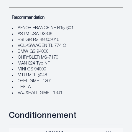
Recommandation
AFNOR FRANCE NF R15-601
ASTM USA D3306
BSI GB BS 6580:2010
VOLKSWAGEN TL 774 C
BMW GS 94000
CHRYSLER MS-7170
MAN 324 Typ NF
MINI GS 94000
MTU MTL 5048
OPEL GME L1301
TESLA
VAUXHALL GME L1301
Conditionnement